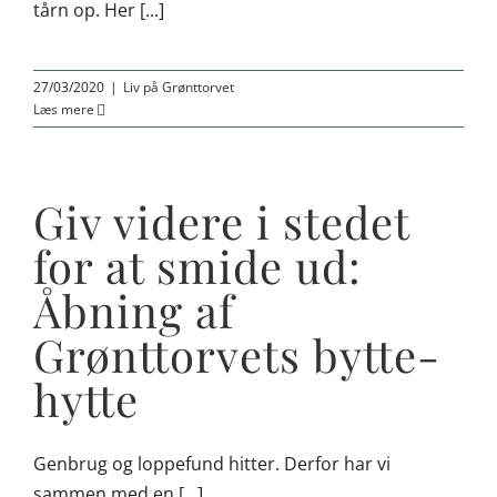
tårn op. Her [...]
27/03/2020
|
Liv på Grønttorvet
Læs mere
Giv videre i stedet
for at smide ud:
Åbning af
Grønttorvets bytte-
hytte
Genbrug og loppefund hitter. Derfor har vi
sammen med en [...]