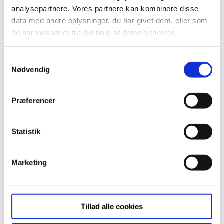
Grønttorvet
analysepartnere. Vores partnere kan kombinere disse
data med andre oplysninger, du har givet dem, eller som
de har indsamlet fra din brug af deres tjenester.
Som protektor for Forælder Fonden indviede
Hendes Kongelige Højhed Prinsesse [...]
Samtykkevalg
Nødvendig
30/09/2019
|
Besøg på Grønttorvet
Præferencer
Læs mere
Statistik
Rejsegilde i
Marketing
børnehøjde
Fascinationen var malet i ansigterne, da 12 børn fra
Tillad alle cookies
den [...]