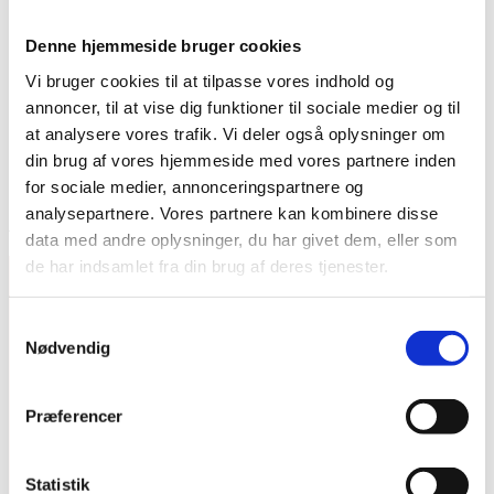
arbejdet, skal du kontakte HOFOR på telefon 33
95 33 95 og spørge efter projektleder Rigmor
Denne hjemmeside bruger cookies
Johannesen.
Vi bruger cookies til at tilpasse vores indhold og
annoncer, til at vise dig funktioner til sociale medier og til
LÆS MERE I ORIENTERINGSBREVET
at analysere vores trafik. Vi deler også oplysninger om
din brug af vores hjemmeside med vores partnere inden
for sociale medier, annonceringspartnere og
mol
2020-09-25T08:48:28+02:00
24/10/2019
|
Vigtig information
|
analysepartnere. Vores partnere kan kombinere disse
Page load link
data med andre oplysninger, du har givet dem, eller som
de har indsamlet fra din brug af deres tjenester.
Samtykkevalg
Nødvendig
Tilmeld dig FB
Præferencer
Gruppens
nyhedsbrev
Statistik