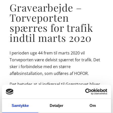
Gravearbejde –
Torveporten
spærres for trafik
indtil marts 2020
I perioden uge 44 frem til marts 2020 vil
Torveporten være delvist spærret for trafik. Det
sker i forbindelse med en større
afløbsinstallation, som udføres af HOFOR.
Det betyder at al indkørsel til Grønttorvet bliver
fra Retortvej – dog kan gående og cyklister
passerer via Torveporten.
Samtykke
Detaljer
Om
Hvis du har spørgsmål eller kommentarer til