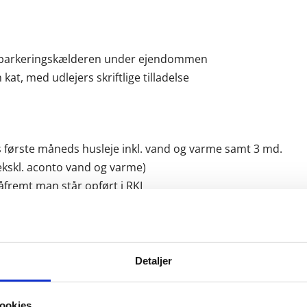
s i parkeringskælderen under ejendommen
kat, med udlejers skriftlige tilladelse
es første måneds husleje inkl. vand og varme samt 3 md.
(ekskl. aconto vand og varme)
 såfremt man står opført i RKI
b ikke er tilladt
Detaljer
Se billeder
Se kort
ookies