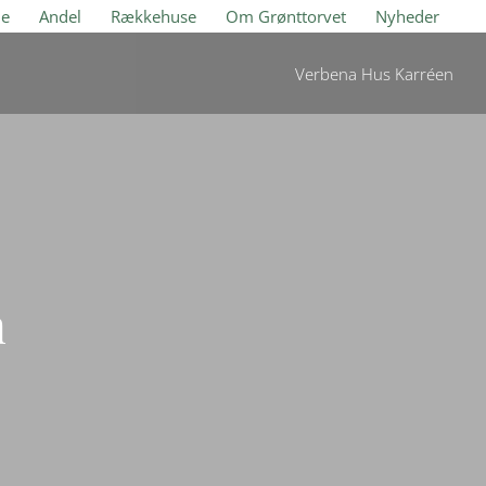
je
Andel
Rækkehuse
Om Grønttorvet
Nyheder
Verbena Hus Karréen
n