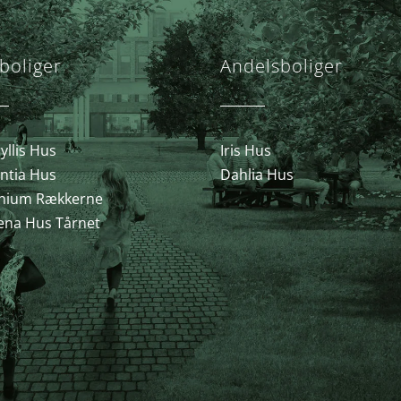
boliger
Andelsboliger
llis Hus
Iris Hus
ntia Hus
Dahlia Hus
nium Rækkerne
ena Hus Tårnet