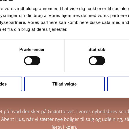
se vores indhold og annoncer, til at vise dig funktioner til sociale
oplysninger om din brug af vores hjemmeside med vores partnere i
ysepartnere. Vores partnere kan kombinere disse data med andr
et fra din brug af deres tjenester.
Præferencer
Statistik
lmeld dig FB Gruppens nyhedsb
ies
Tillad valgte
t på hvad der sker på Grønttorvet. I vores nyhedsbrev send
IP Åbent Hus, når vi sætter nye boliger til salg og udlejning
først i køen.