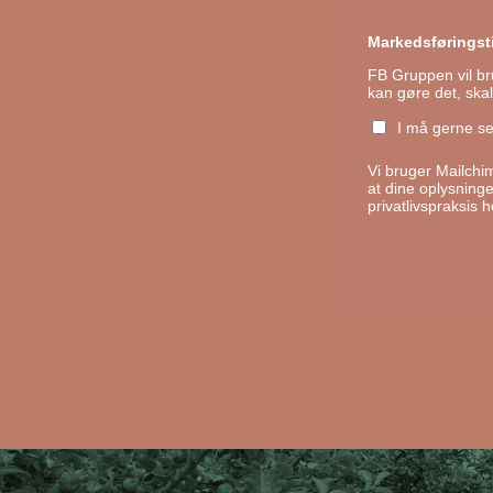
Markedsføringsti
FB Gruppen vil bru
kan gøre det, ska
I må gerne s
Vi bruger Mailchi
at dine oplysninger
privatlivspraksis h