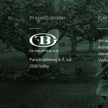
Projektudvikler
Ejer
Amary
Astra
Gera
Paradisæblevej 4, 5. sal
Verb
2500 Valby