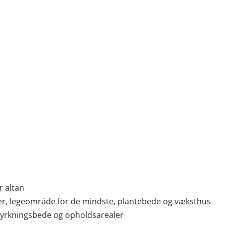
r altan
r, legeområde for de mindste, plantebede og væksthus
dyrkningsbede og opholdsarealer