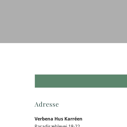
Adresse
Verbena Hus Karréen
Paradisæblevej 18-22