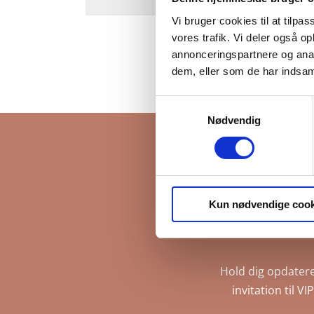
Vi bruger cookies til at tilpas
vores trafik. Vi deler også 
annonceringspartnere og anal
dem, eller som de har indsaml
Samtykkevalg
Nødvendig
Ti
Kun nødvendige cook
Hold dig opdatere
invitation til V