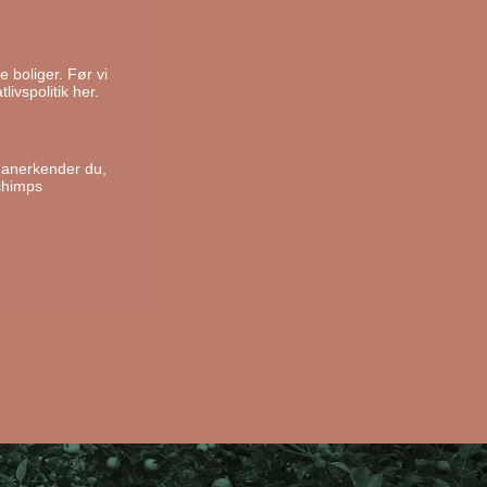
e boliger. Før vi
livspolitik her.
, anerkender du,
chimps