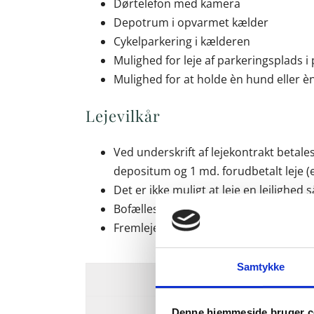
Dørtelefon med kamera
Depotrum i opvarmet kælder
Cykelparkering i kælderen
Mulighed for leje af parkeringsplad
Mulighed for at holde èn hund eller èn 
Lejevilkår
Ved underskrift af lejekontrakt betal
depositum og 1 md. forudbetalt leje 
Det er ikke muligt at leje en lejlighed
Bofællesskaber er ikke tilladt
Fremleje ­ helt eller delvist ­ fx via Airbn
Samtykke
Denne hjemmeside bruger c