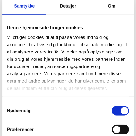
deres nye butik – og ikke mindst velkommen
Samtykke
Detaljer
Om
til Grønttorvet, fremhæver Hans-Bo Hyldig.
Får hverdagen til at gå op
Denne hjemmeside bruger cookies
Åbningen af den nye dagligvarebutik vækker især
Vi bruger cookies til at tilpasse vores indhold og
glæde hos Grønttorvets beboere, som nu kan klare
annoncer, til at vise dig funktioner til sociale medier og til
at analysere vores trafik. Vi deler også oplysninger om
ugens indkøb tættere på hjemmet. Én af de
din brug af vores hjemmeside med vores partnere inden
beboere som kommer til at gøre mange af sine
for sociale medier, annonceringspartnere og
indkøb i den nye butik, er Else Irene Christensen.
analysepartnere. Vores partnere kan kombinere disse
Hun har siden maj 2018 boet i Amaryllis Hus, hvor
data med andre oplysninger, du har givet dem, eller som
hun nyder at følge med i udviklingen af bydelen fra
de har indsamlet fra din brug af deres tjenester.
vinduet.
Samtykkevalg
Jeg er her med en hel masse naboer fra tårnet
Nødvendig
(Amaryllis Hus, red), og vi er begejstret,
fortæller Else Irene Christensen smilende og
Præferencer
fortsætter: