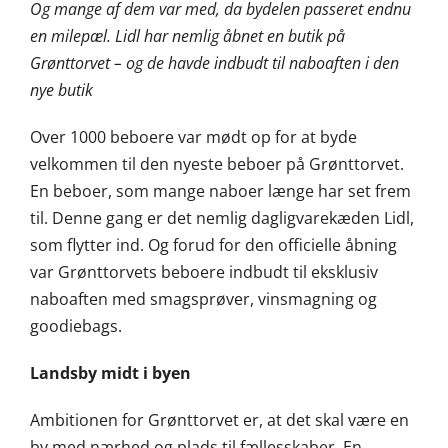
Og mange af dem var med, da bydelen passeret endnu
en milepæl. Lidl har nemlig åbnet en butik på
Grønttorvet – og de havde indbudt til naboaften i den
nye butik
Over 1000 beboere var mødt op for at byde
velkommen til den nyeste beboer på Grønttorvet.
En beboer, som mange naboer længe har set frem
til. Denne gang er det nemlig dagligvarekæden Lidl,
som flytter ind. Og forud for den officielle åbning
var Grønttorvets beboere indbudt til eksklusiv
naboaften med smagsprøver, vinsmagning og
goodiebags.
Landsby midt i byen
Ambitionen for Grønttorvet er, at det skal være en
by med nærhed og plads til fællesskaber. En