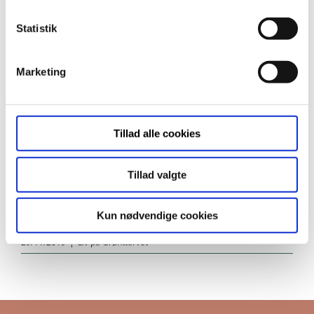
Åbningen af den nye butik gør det hele meget
Statistik
nemmere. Jeg har en praksis i Holbæk, og tit
har jeg handlet på vej hjem for at undgå at
skulle slæbe for meget. Så det er en kæmpe
Marketing
lettelse at få en butik så tæt på hjemmet.
Lidl på Grønttorvet er placeret på Torveporten 10
Tillad alle cookies
og har åben mandag til søndag kl. 8 – 22.
Tillad valgte
Kun nødvendige cookies
29/11/2019
|
Liv på Grønttorvet