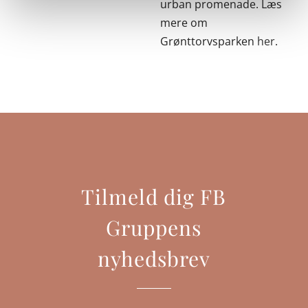
urban promenade. Læs
mere om
Grønttorvsparken
her
.
Tilmeld dig FB
Gruppens
nyhedsbrev