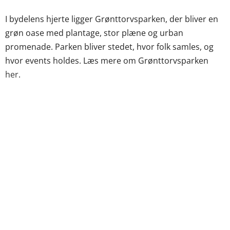
I bydelens hjerte ligger Grønttorvsparken, der bliver en
grøn oase med plantage, stor plæne og urban
promenade. Parken bliver stedet, hvor folk samles, og
hvor events holdes. Læs mere om Grønttorvsparken
her
.
Her kan du bo hele livet
I Valby får du byliv uden at bo i indre by og er