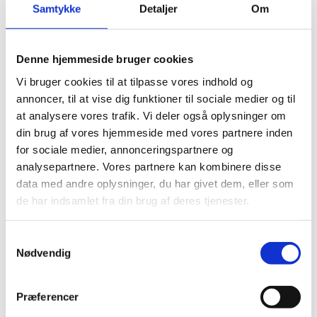
Lejevilkår
Samtykke
Detaljer
Om
Du skal dokumentere, at du er i
gang med et fuldtidsstudie.
Denne hjemmeside bruger cookies
Der må bo 1 person i de et-
Vi bruger cookies til at tilpasse vores indhold og
værelsesboliger og 2 personer i de
annoncer, til at vise dig funktioner til sociale medier og til
to-værelsesboliger
at analysere vores trafik. Vi deler også oplysninger om
din brug af vores hjemmeside med vores partnere inden
Ved underskrift af lejekontrakt
for sociale medier, annonceringspartnere og
betales første måneds husleje inkl.
analysepartnere. Vores partnere kan kombinere disse
vand og varme samt 3 md.
data med andre oplysninger, du har givet dem, eller som
depositum og 1 md. forudbetalt leje
de har indsamlet fra din brug af deres tjenester.
(ekskl. aconto vand og varme)
Det er ikke muligt at leje en lejlighed
Samtykkevalg
såfremt man står opført i RKI
Nødvendig
Boligen skal fraflyttes senest 3
måneder efter færdiggørelse af
Præferencer
studiet.