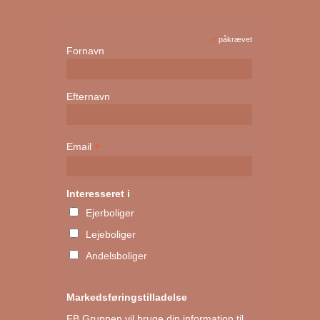
*
påkrævet
Fornavn
Efternavn
*
Email
Interesseret i
Ejerboliger
Lejeboliger
Andelsboliger
Markedsføringstilladelse
FB Gruppen vil bruge din information til