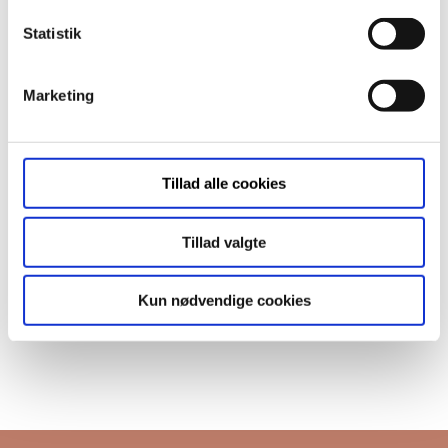
Fremleje ­ helt eller delvist ­ fx via
Statistik
Airbnb ikke er tilladt
Det er ikke tilladt at holde husdyr
Marketing
Se billeder
Tillad alle cookies
Se kort
Tillad valgte
Information
Kun nødvendige cookies