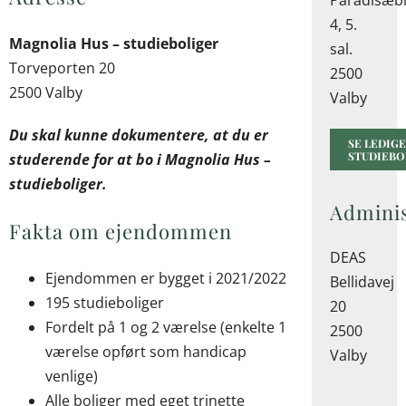
Paradisæbl
4, 5.
Magnolia Hus – studieboliger
sal.
Torveporten 20
2500
2500 Valby
Valby
Du skal kunne dokumentere, at du er
SE LEDIGE
STUDIEBO
studerende for at bo i Magnolia Hus –
studieboliger.
Adminis
Fakta om ejendommen
DEAS
Ejendommen er bygget i 2021/2022
Bellidavej
195 studieboliger
20
Fordelt på 1 og 2 værelse (enkelte 1
2500
værelse opført som handicap
Valby
venlige)
Alle boliger med eget trinette