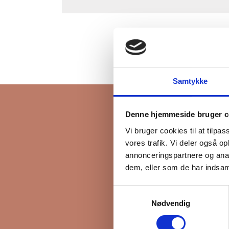
Samtykke
Denne hjemmeside bruger c
Vi bruger cookies til at tilpas
Ti
vores trafik. Vi deler også 
annonceringspartnere og anal
dem, eller som de har indsaml
Samtykkevalg
Hold dig opdatere
Nødvendig
invitation til V