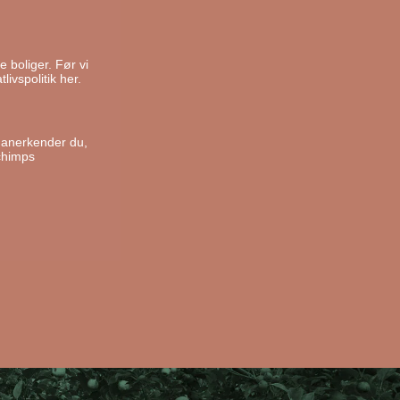
e boliger. Før vi
livspolitik her.
, anerkender du,
chimps