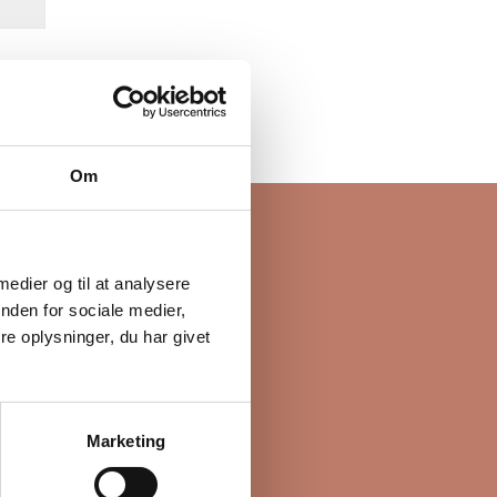
Om
 medier og til at analysere
rev
nden for sociale medier,
e oplysninger, du har givet
er vi blandt andet
Marketing
, så du kan komme