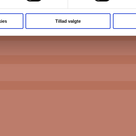
ies
Tillad valgte