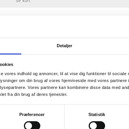
Se kort
Detaljer
ookies
se vores indhold og annoncer, til at vise dig funktioner til sociale
lmeld dig FB Gruppens nyhedsb
oplysninger om din brug af vores hjemmeside med vores partnere i
ysepartnere. Vores partnere kan kombinere disse data med andr
et fra din brug af deres tjenester.
t på hvad der sker på Grønttorvet. I vores nyhedsbrev send
Præferencer
Statistik
IP Åbent Hus, når vi sætter nye boliger til salg og udlejning
først i køen.