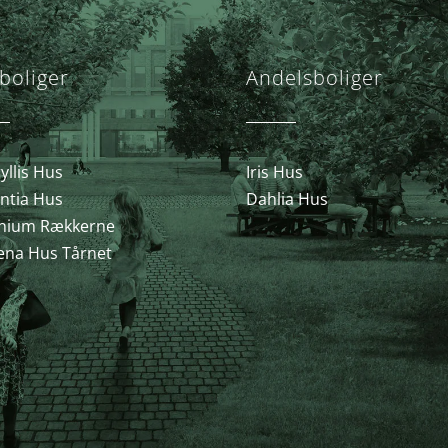
boliger
Andelsboliger
llis Hus
Iris Hus
ntia Hus
Dahlia Hus
nium Rækkerne
ena Hus Tårnet