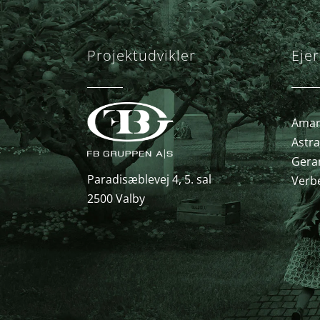
Projektudvikler
Ejer
Amary
Astra
Gera
Paradisæblevej 4, 5. sal
Verb
2500 Valby