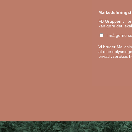
Markedsføringsti
FB Gruppen vil bru
kan gøre det, ska
I må gerne s
Vi bruger Mailchi
at dine oplysninger
privatlivspraksis h