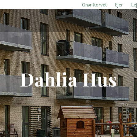
Grønttorvet
Ejer
Le
Dahlia Hus