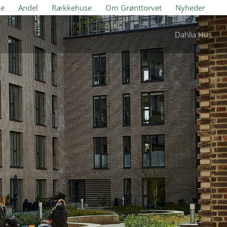
je
Andel
Rækkehuse
Om Grønttorvet
Nyheder
Dahlia Hus