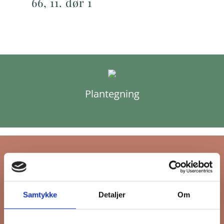
66, 11. dør 1
Plantegning
Tilmeld dig FB
Samtykke
Detaljer
Om
Gruppens