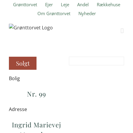
Skip
Grønttorvet
Ejer
Leje
Andel
Rækkehuse
to
Om Grønttorvet
Nyheder
content
Solgt
Bolig
Nr. 99
Adresse
Ingrid Marievej