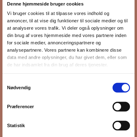
Denne hjemmeside bruger cookies
nyhedsbrev
Vi bruger cookies til at tilpasse vores indhold og
annoncer, til at vise dig funktioner til sociale medier og til
at analysere vores trafik. Vi deler også oplysninger om
din brug af vores hjemmeside med vores partnere inden
Hold dig opdateret på hvad der sker
for sociale medier, annonceringspartnere og
på Grønttorvet. I vores nyhedsbrev
analysepartnere. Vores partnere kan kombinere disse
sender vi blandt andet invitation til
data med andre oplysninger, du har givet dem, eller som
VIP Åbent Hus, når vi sætter nye
de har indsamlet fra din brug af deres tjenester.
boliger til salg og udlejning, så du
kan komme først i køen.
Samtykkevalg
Nødvendig
*
påkrævet
Præferencer
Fornavn
Statistik
Efternavn