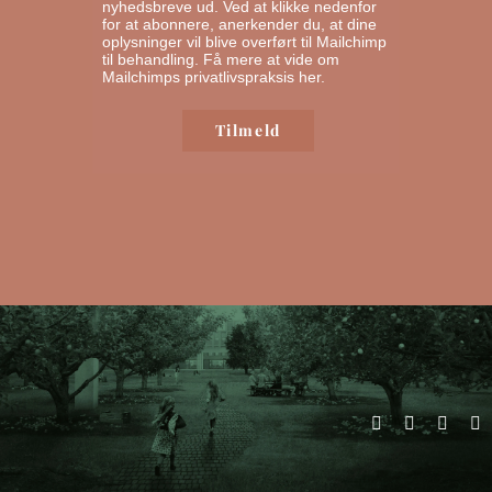
nyhedsbreve ud. Ved at klikke nedenfor
for at abonnere, anerkender du, at dine
oplysninger vil blive overført til Mailchimp
til behandling.
Få mere at vide om
Mailchimps privatlivspraksis her.