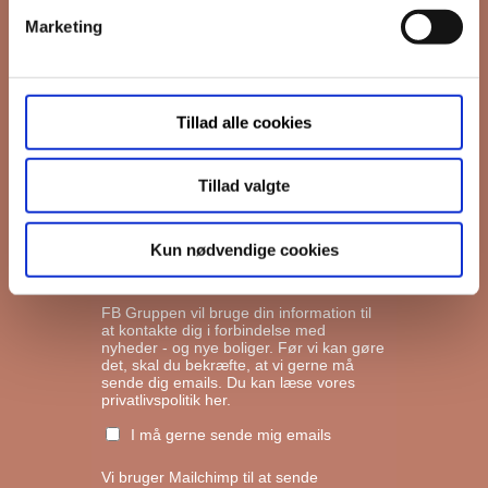
Marketing
*
Email
Tillad alle cookies
Interesseret i
Ejerboliger
Lejeboliger
Tillad valgte
Andelsboliger
Kun nødvendige cookies
Markedsføringstilladelse
FB Gruppen vil bruge din information til
at kontakte dig i forbindelse med
nyheder - og nye boliger. Før vi kan gøre
det, skal du bekræfte, at vi gerne må
sende dig emails.
Du kan læse vores
privatlivspolitik her.
I må gerne sende mig emails
Vi bruger Mailchimp til at sende