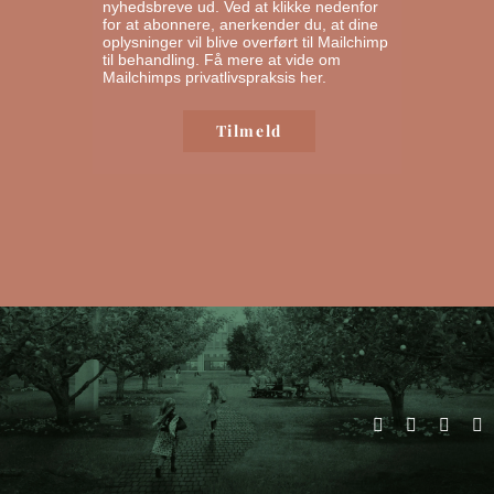
nyhedsbreve ud. Ved at klikke nedenfor
for at abonnere, anerkender du, at dine
oplysninger vil blive overført til Mailchimp
til behandling.
Få mere at vide om
Mailchimps privatlivspraksis her.