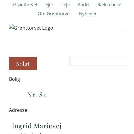
Skip
Grønttorvet
Ejer
Leje
Andel
Rækkehuse
to
Om Grønttorvet
Nyheder
content
Solgt
Bolig
Nr. 82
Adresse
Ingrid Marievej