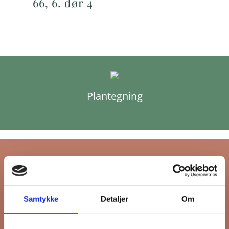
66, 6. dør 4
Plantegning
Tilmeld dig FB
Samtykke
Detaljer
Om
Gruppens