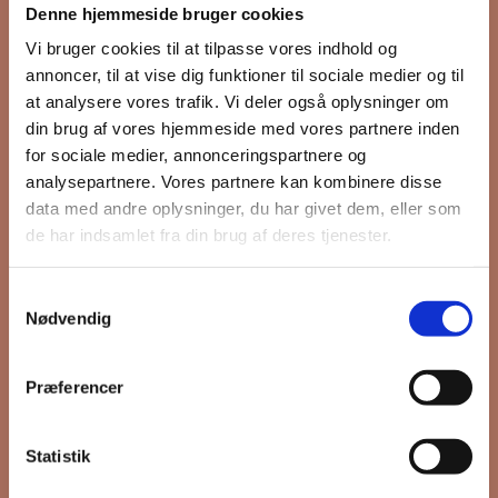
Denne hjemmeside bruger cookies
nyhedsbrev
Vi bruger cookies til at tilpasse vores indhold og
annoncer, til at vise dig funktioner til sociale medier og til
at analysere vores trafik. Vi deler også oplysninger om
din brug af vores hjemmeside med vores partnere inden
Hold dig opdateret på hvad der sker
for sociale medier, annonceringspartnere og
på Grønttorvet. I vores nyhedsbrev
analysepartnere. Vores partnere kan kombinere disse
sender vi blandt andet invitation til
data med andre oplysninger, du har givet dem, eller som
VIP Åbent Hus, når vi sætter nye
de har indsamlet fra din brug af deres tjenester.
boliger til salg og udlejning, så du
kan komme først i køen.
Samtykkevalg
Nødvendig
*
påkrævet
Præferencer
Fornavn
Statistik
Efternavn