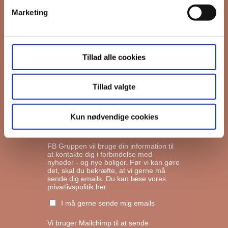
Marketing
*
Email
Tillad alle cookies
Interesseret i
Ejerboliger
Lejeboliger
Tillad valgte
Andelsboliger
Kun nødvendige cookies
Markedsføringstilladelse
FB Gruppen vil bruge din information til
at kontakte dig i forbindelse med
nyheder - og nye boliger. Før vi kan gøre
det, skal du bekræfte, at vi gerne må
sende dig emails.
Du kan læse vores
privatlivspolitik her.
I må gerne sende mig emails
Vi bruger Mailchimp til at sende