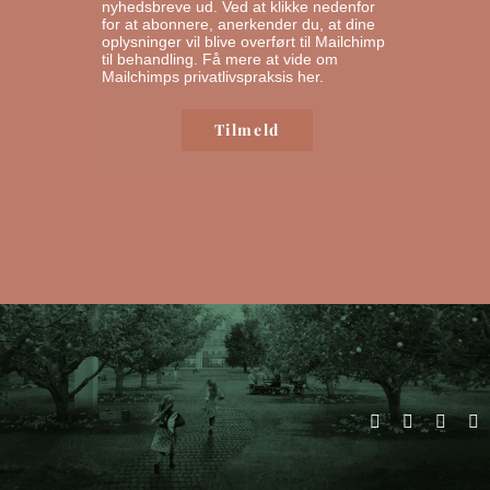
nyhedsbreve ud. Ved at klikke nedenfor
for at abonnere, anerkender du, at dine
oplysninger vil blive overført til Mailchimp
til behandling.
Få mere at vide om
Mailchimps privatlivspraksis her.