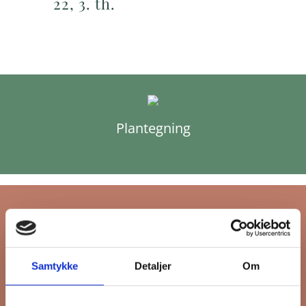
22, 3. th.
Plantegning
Tilmeld dig FB
Samtykke
Detaljer
Om
Gruppens