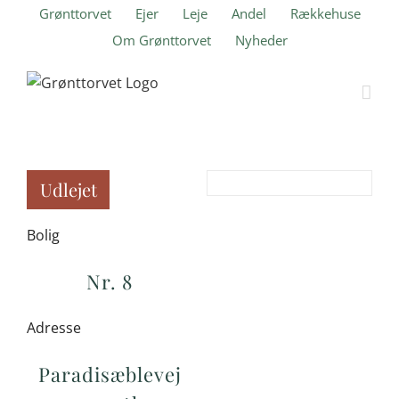
Skip
Grønttorvet
Ejer
Leje
Andel
Rækkehuse
to
Om Grønttorvet
Nyheder
content
Udlejet
Bolig
Nr. 8
Adresse
Paradisæblevej