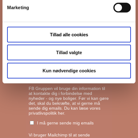
Marketing
*
Email
Tillad alle cookies
Interesseret i
Ejerboliger
Lejeboliger
Tillad valgte
Andelsboliger
Kun nødvendige cookies
Markedsføringstilladelse
FB Gruppen vil bruge din information til
at kontakte dig i forbindelse med
nyheder - og nye boliger. Før vi kan gøre
det, skal du bekræfte, at vi gerne må
sende dig emails.
Du kan læse vores
privatlivspolitik her.
I må gerne sende mig emails
Vi bruger Mailchimp til at sende