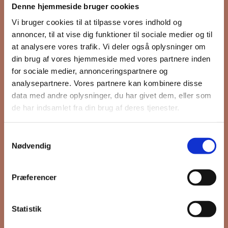
Denne hjemmeside bruger cookies
nyhedsbrev
Vi bruger cookies til at tilpasse vores indhold og
annoncer, til at vise dig funktioner til sociale medier og til
at analysere vores trafik. Vi deler også oplysninger om
din brug af vores hjemmeside med vores partnere inden
Hold dig opdateret på hvad der sker
for sociale medier, annonceringspartnere og
på Grønttorvet. I vores nyhedsbrev
analysepartnere. Vores partnere kan kombinere disse
sender vi blandt andet invitation til
data med andre oplysninger, du har givet dem, eller som
VIP Åbent Hus, når vi sætter nye
de har indsamlet fra din brug af deres tjenester.
boliger til salg og udlejning, så du
kan komme først i køen.
Samtykkevalg
Nødvendig
*
påkrævet
Præferencer
Fornavn
Statistik
Efternavn