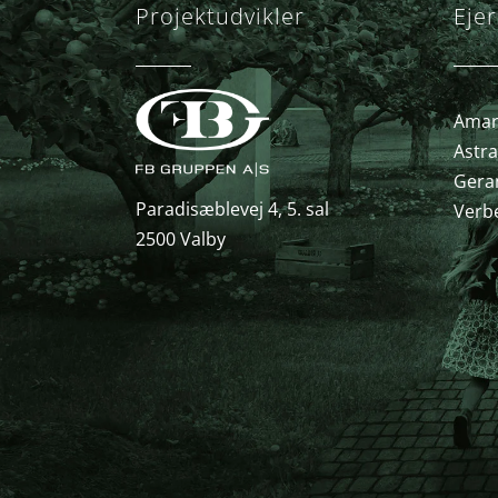
Projektudvikler
Ejer
Amary
Astra
Gera
Paradisæblevej 4, 5. sal
Verb
2500 Valby