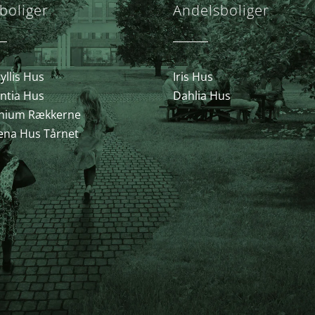
boliger
Andelsboliger
llis Hus
Iris Hus
ntia Hus
Dahlia Hus
nium Rækkerne
ena Hus Tårnet