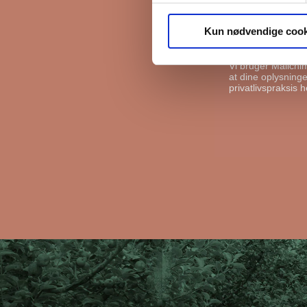
FB Gruppen vil bru
kan gøre det, ska
Kun nødvendige cook
I må gerne s
Vi bruger Mailchi
at dine oplysninger
privatlivspraksis h