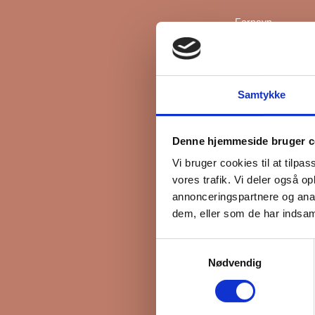
Fornavn
Efternavn
Samtykke
*
Email
Denne hjemmeside bruger c
Vi bruger cookies til at tilpas
vores trafik. Vi deler også 
Interesseret i
annonceringspartnere og anal
Ejerboliger
dem, eller som de har indsaml
Lejeboliger
Samtykkevalg
Andelsboliger
Nødvendig
Markedsføringsti