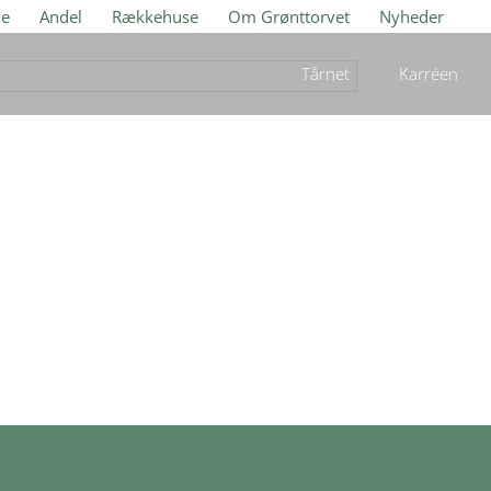
je
Andel
Rækkehuse
Om Grønttorvet
Nyheder
Tårnet
Karréen