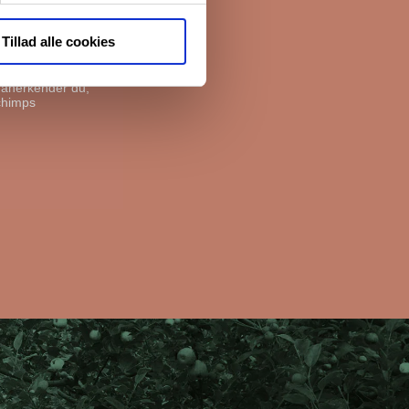
e boliger. Før vi
livspolitik her.
Tillad alle cookies
, anerkender du,
chimps