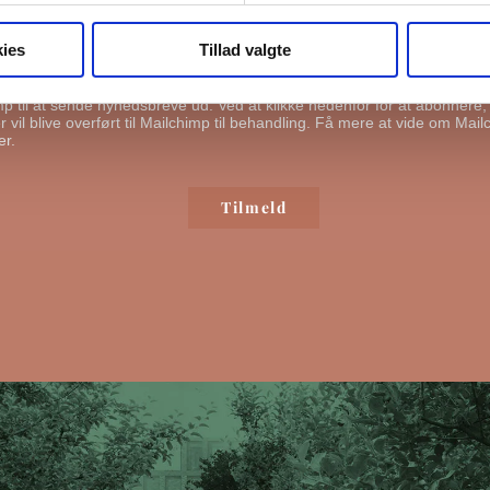
ge din information til at kontakte dig i forbindelse med nyheder - og ny
l du bekræfte, at vi gerne må sende dig emails.
Du kan læse vores privat
ies
Tillad valgte
ende mig emails
mp til at sende nyhedsbreve ud. Ved at klikke nedenfor for at abonnere
 vil blive overført til Mailchimp til behandling.
Få mere at vide om Mail
er.