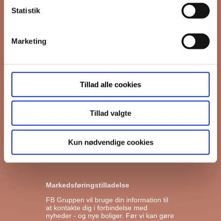
*
påkrævet
Statistik
Fornavn
Marketing
Efternavn
*
Email
Tillad alle cookies
Tillad valgte
Interesseret i
Ejerboliger
Lejeboliger
Kun nødvendige cookies
Andelsboliger
Markedsføringstilladelse
FB Gruppen vil bruge din information til
at kontakte dig i forbindelse med
nyheder - og nye boliger. Før vi kan gøre