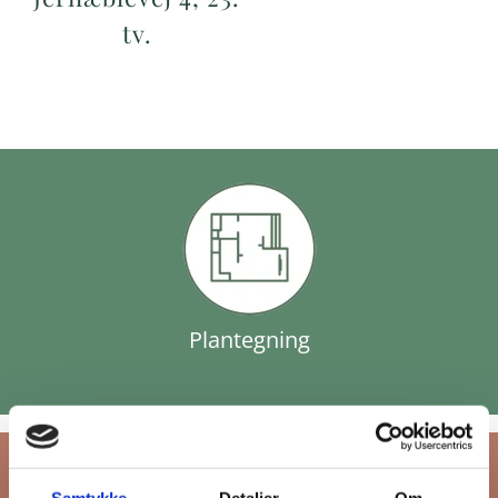
tv.
Plantegning
Samtykke
Detaljer
Om