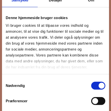
Tilmeld dig FB
Denne hjemmeside bruger cookies
Gruppens
Vi bruger cookies til at tilpasse vores indhold og
annoncer, til at vise dig funktioner til sociale medier og til
nyhedsbrev
at analysere vores trafik. Vi deler også oplysninger om
din brug af vores hjemmeside med vores partnere inden
for sociale medier, annonceringspartnere og
analysepartnere. Vores partnere kan kombinere disse
Hold dig opdateret på hvad der sker
data med andre oplysninger, du har givet dem, eller som
de har indsamlet fra din brug af deres tjenester.
på Grønttorvet. I vores nyhedsbrev
sender vi blandt andet invitation til
VIP Åbent Hus, når vi sætter nye
Samtykkevalg
Nødvendig
boliger til salg og udlejning, så du
kan komme først i køen.
Præferencer