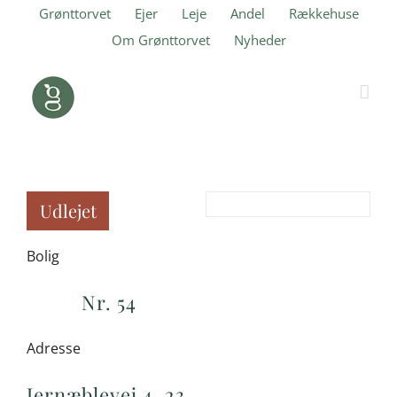
Skip
Grønttorvet
Ejer
Leje
Andel
Rækkehuse
to
Om Grønttorvet
Nyheder
content
Udlejet
Bolig
Nr. 54
Adresse
Jernæblevej 4, 23.