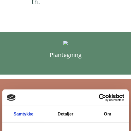
th.
Plantegning
Tilmeld dig FB
Samtykke
Detaljer
Om
Gruppens