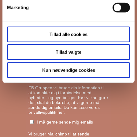
Marketing
*
Email
Tillad alle cookies
Interesseret i
Ejerboliger
Lejeboliger
Tillad valgte
Andelsboliger
Kun nødvendige cookies
Markedsføringstilladelse
FB Gruppen vil bruge din information til
at kontakte dig i forbindelse med
nyheder - og nye boliger. Før vi kan gøre
det, skal du bekræfte, at vi gerne må
sende dig emails.
Du kan læse vores
privatlivspolitik her.
I må gerne sende mig emails
Vi bruger Mailchimp til at sende