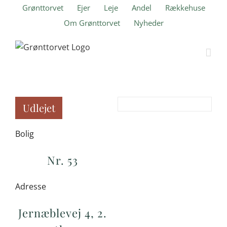
Skip
Grønttorvet
Ejer
Leje
Andel
Rækkehuse
to
Om Grønttorvet
Nyheder
content
Udlejet
Bolig
Nr. 53
Adresse
Jernæblevej 4, 2.