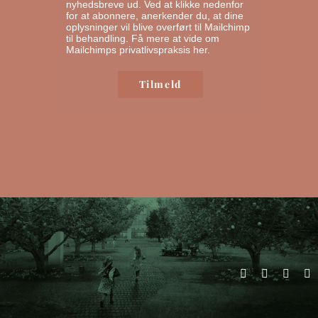
nyhedsbreve ud. Ved at klikke nedenfor
for at abonnere, anerkender du, at dine
oplysninger vil blive overført til Mailchimp
til behandling.
Få mere at vide om
Mailchimps privatlivspraksis her.