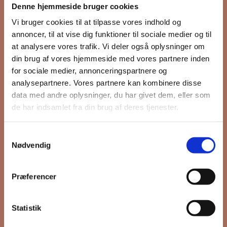
Denne hjemmeside bruger cookies
nyhedsbrev
Vi bruger cookies til at tilpasse vores indhold og
annoncer, til at vise dig funktioner til sociale medier og til
at analysere vores trafik. Vi deler også oplysninger om
din brug af vores hjemmeside med vores partnere inden
Hold dig opdateret på hvad der sker
for sociale medier, annonceringspartnere og
på Grønttorvet. I vores nyhedsbrev
analysepartnere. Vores partnere kan kombinere disse
sender vi blandt andet invitation til
data med andre oplysninger, du har givet dem, eller som
VIP Åbent Hus, når vi sætter nye
de har indsamlet fra din brug af deres tjenester.
boliger til salg og udlejning, så du
kan komme først i køen.
Samtykkevalg
Nødvendig
*
påkrævet
Præferencer
Fornavn
Statistik
Efternavn