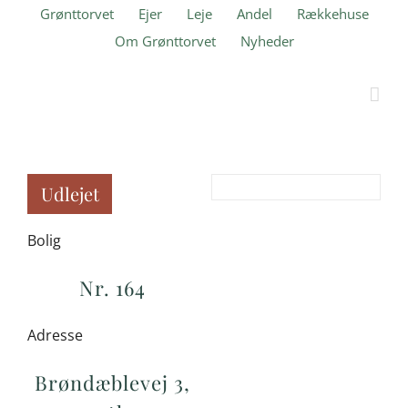
Skip
Grønttorvet
Ejer
Leje
Andel
Rækkehuse
to
Om Grønttorvet
Nyheder
content
Udlejet
Bolig
Nr. 164
Adresse
Brøndæblevej 3,