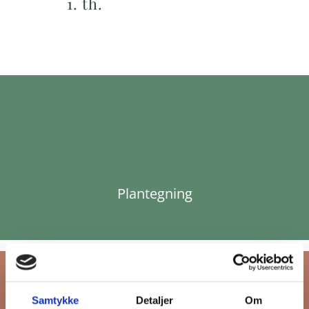
1. th.
Plantegning
Samtykke
Detaljer
Om