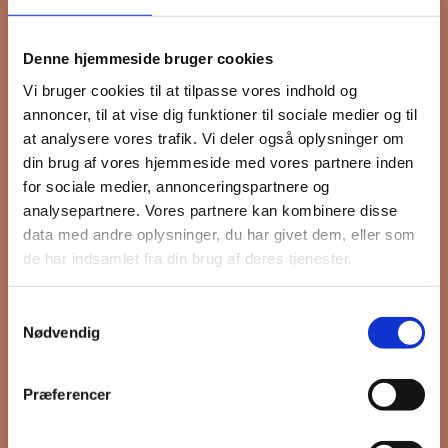
Tilmeld dig FB
Denne hjemmeside bruger cookies
Gruppens
Vi bruger cookies til at tilpasse vores indhold og
annoncer, til at vise dig funktioner til sociale medier og til
nyhedsbrev
at analysere vores trafik. Vi deler også oplysninger om
din brug af vores hjemmeside med vores partnere inden
for sociale medier, annonceringspartnere og
analysepartnere. Vores partnere kan kombinere disse
Hold dig opdateret på hvad der sker
data med andre oplysninger, du har givet dem, eller som
på Grønttorvet. I vores nyhedsbrev
de har indsamlet fra din brug af deres tjenester.
sender vi blandt andet invitation til
VIP Åbent Hus, når vi sætter nye
Samtykkevalg
boliger til salg og udlejning, så du
Nødvendig
kan komme først i køen.
Præferencer
*
påkrævet