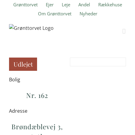
Skip
Grønttorvet
Ejer
Leje
Andel
Rækkehuse
to
Om Grønttorvet
Nyheder
content
Udlejet
Bolig
Nr. 162
Adresse
Brøndæblevej 3,