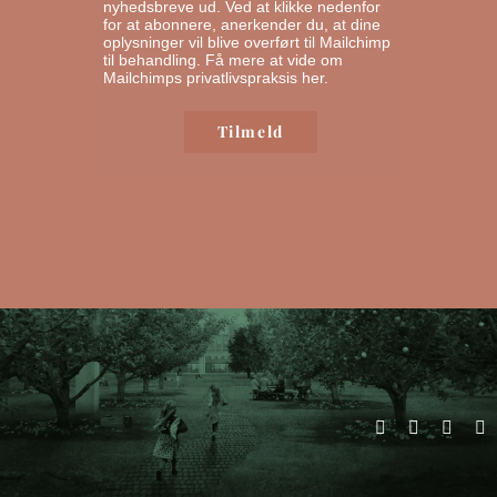
nyhedsbreve ud. Ved at klikke nedenfor
for at abonnere, anerkender du, at dine
oplysninger vil blive overført til Mailchimp
til behandling.
Få mere at vide om
Mailchimps privatlivspraksis her.