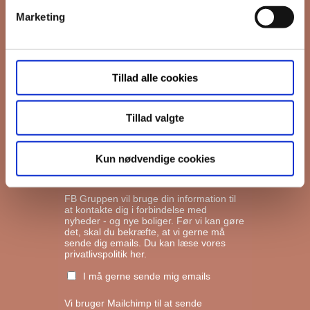
Marketing
*
Email
Tillad alle cookies
Interesseret i
Ejerboliger
Lejeboliger
Tillad valgte
Andelsboliger
Kun nødvendige cookies
Markedsføringstilladelse
FB Gruppen vil bruge din information til
at kontakte dig i forbindelse med
nyheder - og nye boliger. Før vi kan gøre
det, skal du bekræfte, at vi gerne må
sende dig emails.
Du kan læse vores
privatlivspolitik her.
I må gerne sende mig emails
Vi bruger Mailchimp til at sende