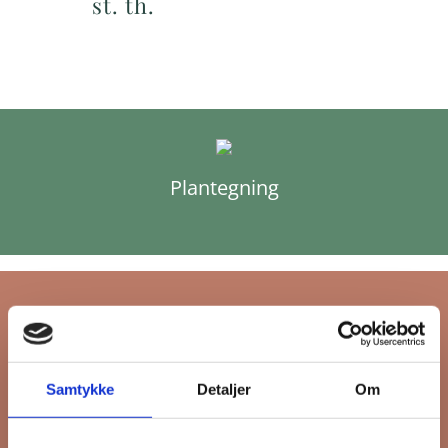
st. th.
Plantegning
Tilmeld dig FB
Samtykke
Detaljer
Om
Gruppens