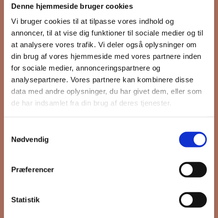
Denne hjemmeside bruger cookies
nyhedsbrev
Vi bruger cookies til at tilpasse vores indhold og
annoncer, til at vise dig funktioner til sociale medier og til
at analysere vores trafik. Vi deler også oplysninger om
din brug af vores hjemmeside med vores partnere inden
Hold dig opdateret på hvad der sker
for sociale medier, annonceringspartnere og
på Grønttorvet. I vores nyhedsbrev
analysepartnere. Vores partnere kan kombinere disse
sender vi blandt andet invitation til
data med andre oplysninger, du har givet dem, eller som
VIP Åbent Hus, når vi sætter nye
de har indsamlet fra din brug af deres tjenester.
boliger til salg og udlejning, så du
kan komme først i køen.
Samtykkevalg
Nødvendig
*
påkrævet
Præferencer
Fornavn
Statistik
Efternavn