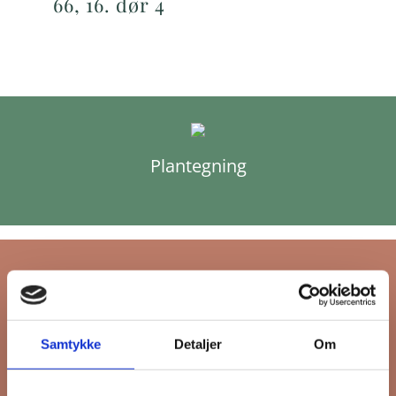
66, 16. dør 4
Plantegning
Tilmeld dig FB
Samtykke
Detaljer
Om
Gruppens