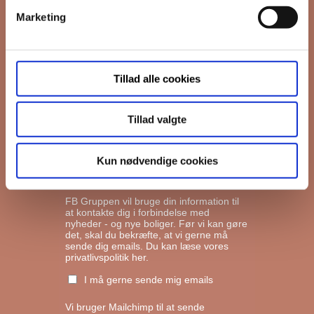
Marketing
*
Email
Tillad alle cookies
Interesseret i
Ejerboliger
Lejeboliger
Tillad valgte
Andelsboliger
Kun nødvendige cookies
Markedsføringstilladelse
FB Gruppen vil bruge din information til
at kontakte dig i forbindelse med
nyheder - og nye boliger. Før vi kan gøre
det, skal du bekræfte, at vi gerne må
sende dig emails.
Du kan læse vores
privatlivspolitik her.
I må gerne sende mig emails
Vi bruger Mailchimp til at sende