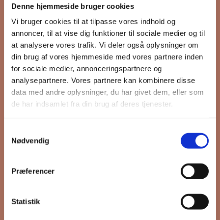
Denne hjemmeside bruger cookies
nyhedsbrev
Vi bruger cookies til at tilpasse vores indhold og
annoncer, til at vise dig funktioner til sociale medier og til
at analysere vores trafik. Vi deler også oplysninger om
din brug af vores hjemmeside med vores partnere inden
Hold dig opdateret på hvad der sker
for sociale medier, annonceringspartnere og
på Grønttorvet. I vores nyhedsbrev
analysepartnere. Vores partnere kan kombinere disse
sender vi blandt andet invitation til
data med andre oplysninger, du har givet dem, eller som
VIP Åbent Hus, når vi sætter nye
de har indsamlet fra din brug af deres tjenester.
boliger til salg og udlejning, så du
kan komme først i køen.
Samtykkevalg
Nødvendig
*
påkrævet
Præferencer
Fornavn
Statistik
Efternavn