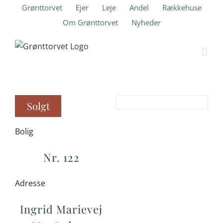
Skip
Grønttorvet
Ejer
Leje
Andel
Rækkehuse
to
Om Grønttorvet
Nyheder
content
Solgt
Bolig
Nr. 122
Adresse
Ingrid Marievej