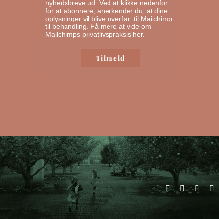
nyhedsbreve ud. Ved at klikke nedenfor
for at abonnere, anerkender du, at dine
oplysninger vil blive overført til Mailchimp
til behandling.
Få mere at vide om
Mailchimps privatlivspraksis her.