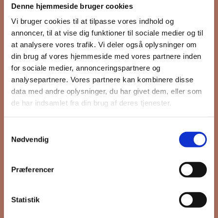
Denne hjemmeside bruger cookies
nyhedsbrev
Vi bruger cookies til at tilpasse vores indhold og
annoncer, til at vise dig funktioner til sociale medier og til
at analysere vores trafik. Vi deler også oplysninger om
din brug af vores hjemmeside med vores partnere inden
Hold dig opdateret på hvad der sker
for sociale medier, annonceringspartnere og
på Grønttorvet. I vores nyhedsbrev
analysepartnere. Vores partnere kan kombinere disse
sender vi blandt andet invitation til
data med andre oplysninger, du har givet dem, eller som
VIP Åbent Hus, når vi sætter nye
de har indsamlet fra din brug af deres tjenester.
boliger til salg og udlejning, så du
kan komme først i køen.
Samtykkevalg
Nødvendig
*
påkrævet
Præferencer
Fornavn
Statistik
Efternavn