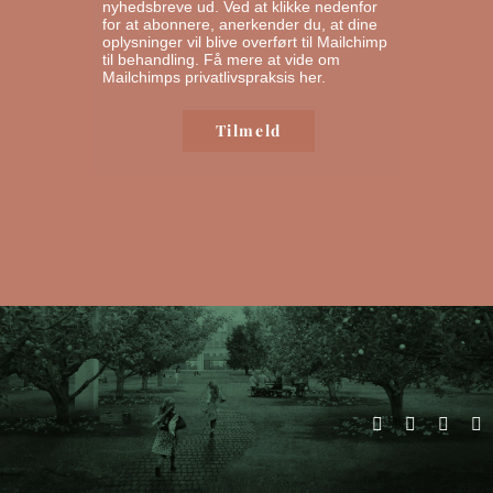
nyhedsbreve ud. Ved at klikke nedenfor
for at abonnere, anerkender du, at dine
oplysninger vil blive overført til Mailchimp
til behandling.
Få mere at vide om
Mailchimps privatlivspraksis her.