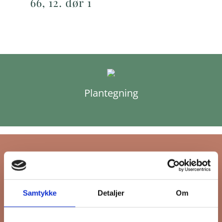
66, 12. dør 1
Plantegning
Tilmeld dig FB
Samtykke
Detaljer
Om
Gruppens