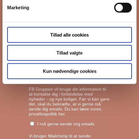
Marketing
*
Email
Tillad alle cookies
Interesseret i
Ejerboliger
Lejeboliger
Tillad valgte
Andelsboliger
Kun nødvendige cookies
Markedsføringstilladelse
FB Gruppen vil bruge din information til
at kontakte dig i forbindelse med
nyheder - og nye boliger. Før vi kan gøre
det, skal du bekræfte, at vi gerne må
sende dig emails.
Du kan læse vores
privatlivspolitik her.
I må gerne sende mig emails
Vi bruger Mailchimp til at sende