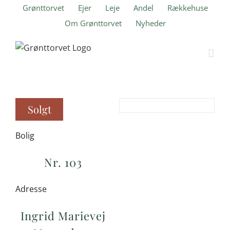
Skip
Grønttorvet
Ejer
Leje
Andel
Rækkehuse
to
Om Grønttorvet
Nyheder
content
Solgt
Bolig
Nr. 103
Adresse
Ingrid Marievej