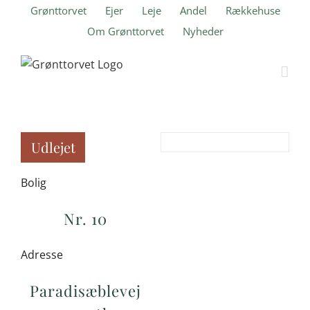
Skip
Grønttorvet
Ejer
Leje
Andel
Rækkehuse
to
Om Grønttorvet
Nyheder
content
Udlejet
Bolig
Nr. 10
Adresse
Paradisæblevej