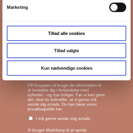
Marketing
*
Email
Tillad alle cookies
Interesseret i
Ejerboliger
Lejeboliger
Tillad valgte
Andelsboliger
Kun nødvendige cookies
Markedsføringstilladelse
FB Gruppen vil bruge din information til
at kontakte dig i forbindelse med
nyheder - og nye boliger. Før vi kan gøre
det, skal du bekræfte, at vi gerne må
sende dig emails.
Du kan læse vores
privatlivspolitik her.
I må gerne sende mig emails
Vi bruger Mailchimp til at sende