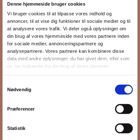
Denne hjemmeside bruger cookies
nyhedsbrev
Vi bruger cookies til at tilpasse vores indhold og
annoncer, til at vise dig funktioner til sociale medier og til
at analysere vores trafik. Vi deler også oplysninger om
din brug af vores hjemmeside med vores partnere inden
Hold dig opdateret på hvad der sker
for sociale medier, annonceringspartnere og
på Grønttorvet. I vores nyhedsbrev
analysepartnere. Vores partnere kan kombinere disse
sender vi blandt andet invitation til
data med andre oplysninger, du har givet dem, eller som
VIP Åbent Hus, når vi sætter nye
de har indsamlet fra din brug af deres tjenester.
boliger til salg og udlejning, så du
kan komme først i køen.
Samtykkevalg
Nødvendig
*
påkrævet
Præferencer
Fornavn
Statistik
Efternavn