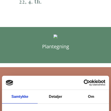
22, 4. th.
Plantegning
Tilmeld dig FB
Samtykke
Detaljer
Om
Gruppens