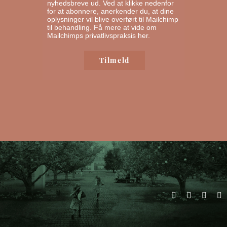
nyhedsbreve ud. Ved at klikke nedenfor
for at abonnere, anerkender du, at dine
oplysninger vil blive overført til Mailchimp
til behandling.
Få mere at vide om
Mailchimps privatlivspraksis her.