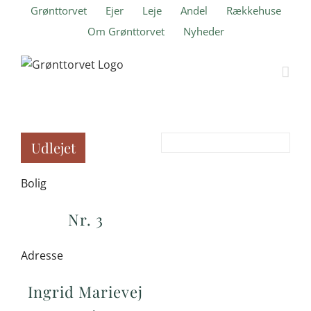
Skip
Grønttorvet
Ejer
Leje
Andel
Rækkehuse
to
Om Grønttorvet
Nyheder
content
Udlejet
Bolig
Nr. 3
Adresse
Ingrid Marievej