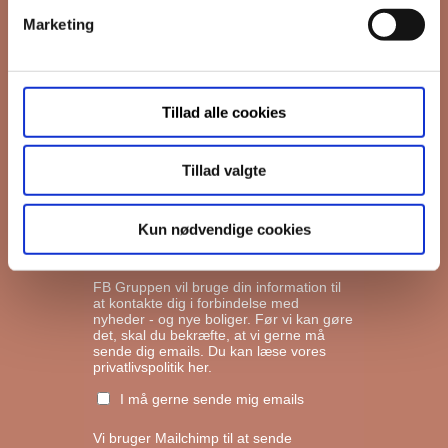
Marketing
*
Email
Tillad alle cookies
Interesseret i
Ejerboliger
Lejeboliger
Tillad valgte
Andelsboliger
Kun nødvendige cookies
Markedsføringstilladelse
FB Gruppen vil bruge din information til
at kontakte dig i forbindelse med
nyheder - og nye boliger. Før vi kan gøre
det, skal du bekræfte, at vi gerne må
sende dig emails.
Du kan læse vores
privatlivspolitik her.
I må gerne sende mig emails
Vi bruger Mailchimp til at sende