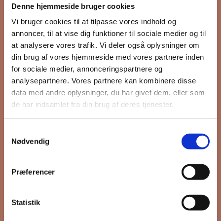
Denne hjemmeside bruger cookies
nyhedsbrev
Vi bruger cookies til at tilpasse vores indhold og
annoncer, til at vise dig funktioner til sociale medier og til
at analysere vores trafik. Vi deler også oplysninger om
din brug af vores hjemmeside med vores partnere inden
Hold dig opdateret på hvad der sker
for sociale medier, annonceringspartnere og
på Grønttorvet. I vores nyhedsbrev
analysepartnere. Vores partnere kan kombinere disse
sender vi blandt andet invitation til
data med andre oplysninger, du har givet dem, eller som
VIP Åbent Hus, når vi sætter nye
de har indsamlet fra din brug af deres tjenester.
boliger til salg og udlejning, så du
kan komme først i køen.
Samtykkevalg
Nødvendig
*
påkrævet
Præferencer
Fornavn
Statistik
Efternavn