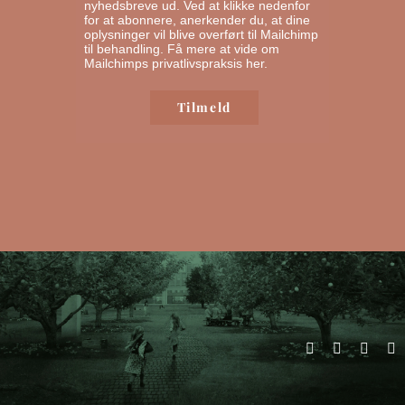
nyhedsbreve ud. Ved at klikke nedenfor
for at abonnere, anerkender du, at dine
oplysninger vil blive overført til Mailchimp
til behandling.
Få mere at vide om
Mailchimps privatlivspraksis her.