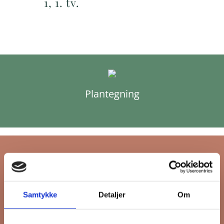
1, 1. tv.
Plantegning
Tilmeld dig FB
Samtykke
Detaljer
Om
Gruppens