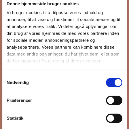
Denne hjemmeside bruger cookies
nyhedsbrev
Vi bruger cookies til at tilpasse vores indhold og
annoncer, til at vise dig funktioner til sociale medier og til
at analysere vores trafik. Vi deler også oplysninger om
din brug af vores hjemmeside med vores partnere inden
Hold dig opdateret på hvad der sker
for sociale medier, annonceringspartnere og
på Grønttorvet. I vores nyhedsbrev
analysepartnere. Vores partnere kan kombinere disse
sender vi blandt andet invitation til
data med andre oplysninger, du har givet dem, eller som
VIP Åbent Hus, når vi sætter nye
de har indsamlet fra din brug af deres tjenester.
boliger til salg og udlejning, så du
kan komme først i køen.
Samtykkevalg
Nødvendig
*
påkrævet
Præferencer
Fornavn
Statistik
Efternavn