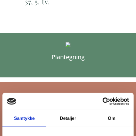
37, 5. tv.
Plantegning
Tilmeld dig FB
Samtykke
Detaljer
Om
Gruppens