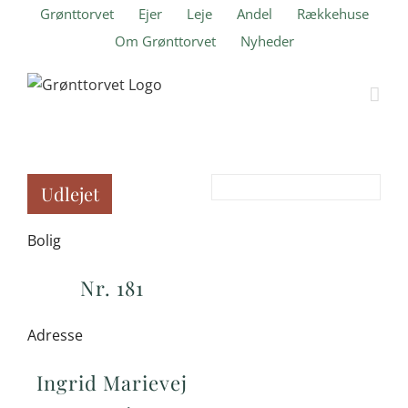
Skip
Grønttorvet
Ejer
Leje
Andel
Rækkehuse
to
Om Grønttorvet
Nyheder
content
Udlejet
Bolig
Nr. 181
Adresse
Ingrid Marievej