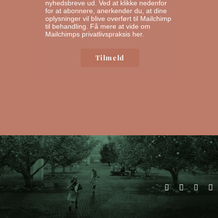
nyhedsbreve ud. Ved at klikke nedenfor
for at abonnere, anerkender du, at dine
oplysninger vil blive overført til Mailchimp
til behandling.
Få mere at vide om
Mailchimps privatlivspraksis her.