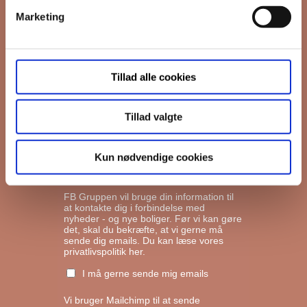
Marketing
*
Email
Tillad alle cookies
Interesseret i
Ejerboliger
Lejeboliger
Tillad valgte
Andelsboliger
Kun nødvendige cookies
Markedsføringstilladelse
FB Gruppen vil bruge din information til
at kontakte dig i forbindelse med
nyheder - og nye boliger. Før vi kan gøre
det, skal du bekræfte, at vi gerne må
sende dig emails.
Du kan læse vores
privatlivspolitik her.
I må gerne sende mig emails
Vi bruger Mailchimp til at sende