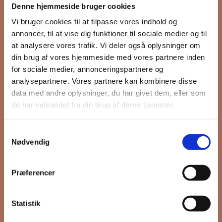
Denne hjemmeside bruger cookies
nyhedsbrev
Vi bruger cookies til at tilpasse vores indhold og
annoncer, til at vise dig funktioner til sociale medier og til
at analysere vores trafik. Vi deler også oplysninger om
din brug af vores hjemmeside med vores partnere inden
Hold dig opdateret på hvad der sker
for sociale medier, annonceringspartnere og
på Grønttorvet. I vores nyhedsbrev
analysepartnere. Vores partnere kan kombinere disse
sender vi blandt andet invitation til
data med andre oplysninger, du har givet dem, eller som
VIP Åbent Hus, når vi sætter nye
de har indsamlet fra din brug af deres tjenester.
boliger til salg og udlejning, så du
kan komme først i køen.
Samtykkevalg
Nødvendig
*
påkrævet
Præferencer
Fornavn
Statistik
Efternavn