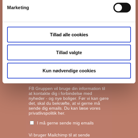
Marketing
*
Email
Tillad alle cookies
Interesseret i
Ejerboliger
Lejeboliger
Tillad valgte
Andelsboliger
Kun nødvendige cookies
Markedsføringstilladelse
FB Gruppen vil bruge din information til
at kontakte dig i forbindelse med
nyheder - og nye boliger. Før vi kan gøre
det, skal du bekræfte, at vi gerne må
sende dig emails.
Du kan læse vores
privatlivspolitik her.
I må gerne sende mig emails
Vi bruger Mailchimp til at sende