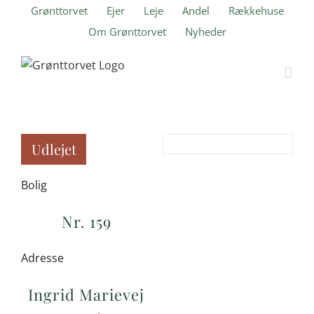
Skip
Grønttorvet
Ejer
Leje
Andel
Rækkehuse
to
Om Grønttorvet
Nyheder
content
Udlejet
Bolig
Nr. 159
Adresse
Ingrid Marievej