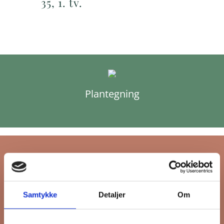
35, 1. tv.
Plantegning
Tilmeld dig FB
Samtykke
Detaljer
Om
Gruppens