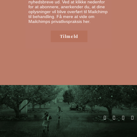
nyhedsbreve ud. Ved at klikke nedenfor
for at abonnere, anerkender du, at dine
oplysninger vil blive overført til Mailchimp
til behandling.
Få mere at vide om
Mailchimps privatlivspraksis her.