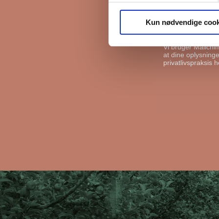
FB Gruppen vil bru
kan gøre det, ska
Kun nødvendige cook
I må gerne s
Vi bruger Mailchi
at dine oplysninger
privatlivspraksis h