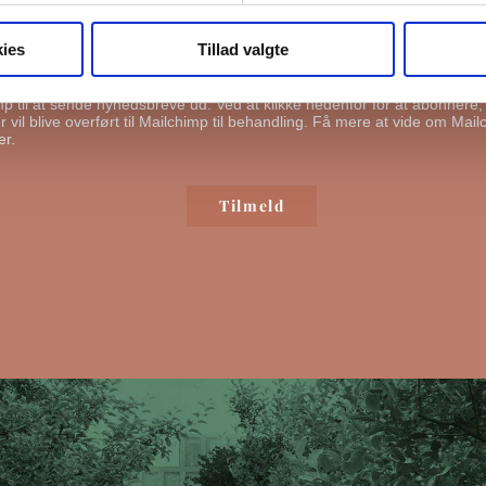
ge din information til at kontakte dig i forbindelse med nyheder - og ny
l du bekræfte, at vi gerne må sende dig emails.
Du kan læse vores privat
ies
Tillad valgte
ende mig emails
mp til at sende nyhedsbreve ud. Ved at klikke nedenfor for at abonnere
 vil blive overført til Mailchimp til behandling.
Få mere at vide om Mail
er.