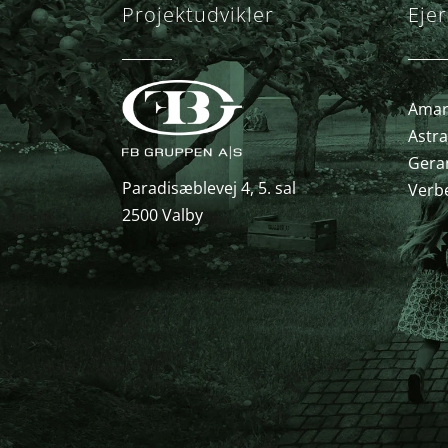
Projektudvikler
Ejer
Amary
Astra
Gera
Paradisæblevej 4, 5. sal
Verb
2500 Valby