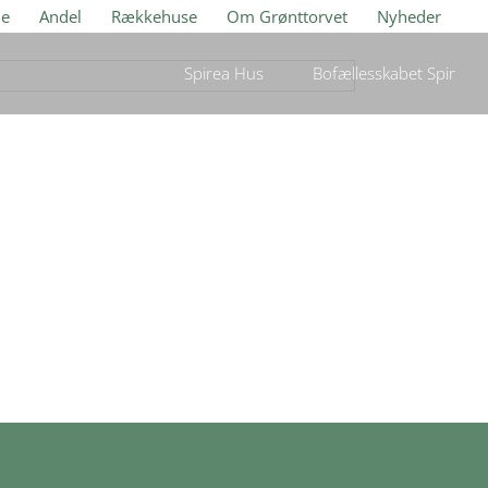
je
Andel
Rækkehuse
Om Grønttorvet
Nyheder
Spirea Hus
Bofællesskabet Spir