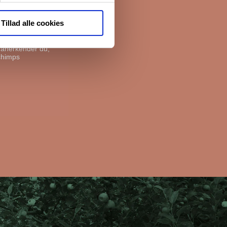
e boliger. Før vi
livspolitik her.
Tillad alle cookies
, anerkender du,
chimps