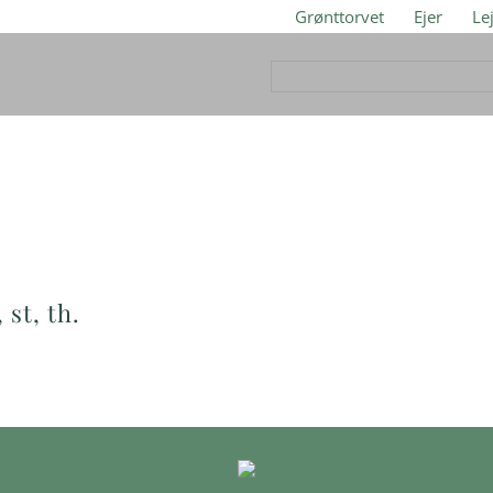
Grønttorvet
Ejer
Le
 st, th.