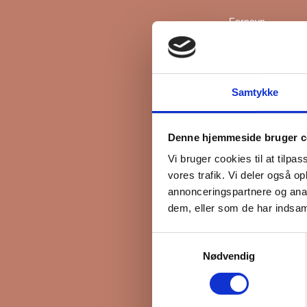
Fornavn
Efternavn
Samtykke
*
Email
Denne hjemmeside bruger c
Vi bruger cookies til at tilpas
vores trafik. Vi deler også 
Interesseret i
annonceringspartnere og anal
Ejerboliger
dem, eller som de har indsaml
Lejeboliger
Samtykkevalg
Andelsboliger
Nødvendig
Markedsføringsti