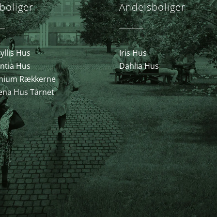
boliger
Andelsboliger
llis Hus
Iris Hus
ntia Hus
Dahlia Hus
nium Rækkerne
ena Hus Tårnet