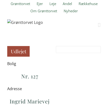
Skip
Grønttorvet
Ejer
Leje
Andel
Rækkehuse
to
Om Grønttorvet
Nyheder
content
Udlejet
Bolig
Nr. 127
Adresse
Ingrid Marievej