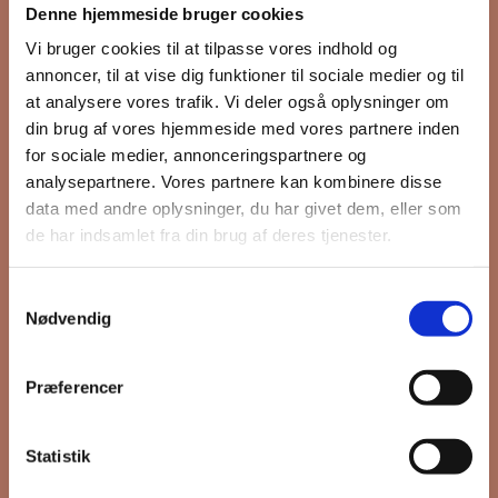
Denne hjemmeside bruger cookies
nyhedsbrev
Vi bruger cookies til at tilpasse vores indhold og
annoncer, til at vise dig funktioner til sociale medier og til
at analysere vores trafik. Vi deler også oplysninger om
din brug af vores hjemmeside med vores partnere inden
Hold dig opdateret på hvad der sker
for sociale medier, annonceringspartnere og
på Grønttorvet. I vores nyhedsbrev
analysepartnere. Vores partnere kan kombinere disse
sender vi blandt andet invitation til
data med andre oplysninger, du har givet dem, eller som
VIP Åbent Hus, når vi sætter nye
de har indsamlet fra din brug af deres tjenester.
boliger til salg og udlejning, så du
kan komme først i køen.
Samtykkevalg
Nødvendig
*
påkrævet
Præferencer
Fornavn
Statistik
Efternavn