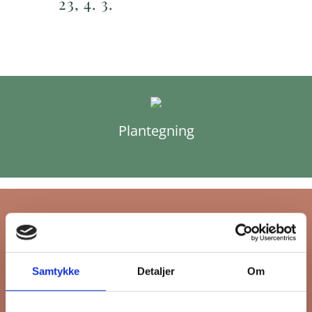
23, 4. 3.
Plantegning
Tilmeld dig FB
Samtykke
Detaljer
Om
Gruppens