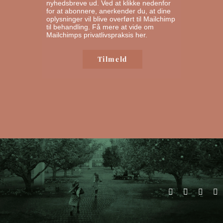
nyhedsbreve ud. Ved at klikke nedenfor
for at abonnere, anerkender du, at dine
oplysninger vil blive overført til Mailchimp
til behandling.
Få mere at vide om
Mailchimps privatlivspraksis her.