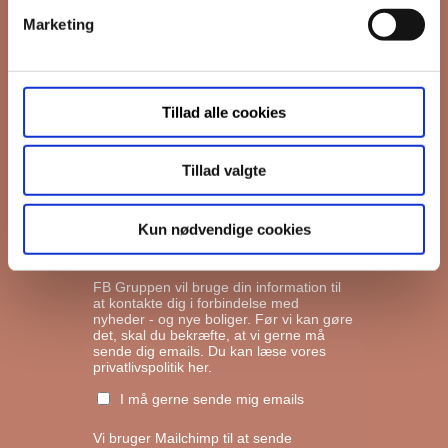
Marketing
*
Email
Tillad alle cookies
Interesseret i
Ejerboliger
Lejeboliger
Tillad valgte
Andelsboliger
Kun nødvendige cookies
Markedsføringstilladelse
FB Gruppen vil bruge din information til
at kontakte dig i forbindelse med
nyheder - og nye boliger. Før vi kan gøre
det, skal du bekræfte, at vi gerne må
sende dig emails.
Du kan læse vores
privatlivspolitik her.
I må gerne sende mig emails
Vi bruger Mailchimp til at sende