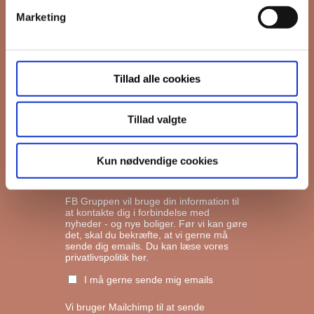
Marketing
*
Email
Tillad alle cookies
Interesseret i
Ejerboliger
Lejeboliger
Tillad valgte
Andelsboliger
Kun nødvendige cookies
Markedsføringstilladelse
FB Gruppen vil bruge din information til
at kontakte dig i forbindelse med
nyheder - og nye boliger. Før vi kan gøre
det, skal du bekræfte, at vi gerne må
sende dig emails.
Du kan læse vores
privatlivspolitik her.
I må gerne sende mig emails
Vi bruger Mailchimp til at sende