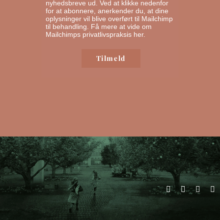
nyhedsbreve ud. Ved at klikke nedenfor
for at abonnere, anerkender du, at dine
oplysninger vil blive overført til Mailchimp
til behandling.
Få mere at vide om
Mailchimps privatlivspraksis her.