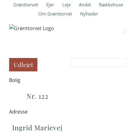
Skip
Grønttorvet
Ejer
Leje
Andel
Rækkehuse
to
Om Grønttorvet
Nyheder
content
Udlejet
Bolig
Nr. 122
Adresse
Ingrid Marievej