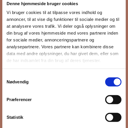
Denne hjemmeside bruger cookies
nyhedsbrev
Vi bruger cookies til at tilpasse vores indhold og
annoncer, til at vise dig funktioner til sociale medier og til
at analysere vores trafik. Vi deler også oplysninger om
din brug af vores hjemmeside med vores partnere inden
Hold dig opdateret på hvad der sker
for sociale medier, annonceringspartnere og
på Grønttorvet. I vores nyhedsbrev
analysepartnere. Vores partnere kan kombinere disse
sender vi blandt andet invitation til
data med andre oplysninger, du har givet dem, eller som
VIP Åbent Hus, når vi sætter nye
de har indsamlet fra din brug af deres tjenester.
boliger til salg og udlejning, så du
kan komme først i køen.
Samtykkevalg
Nødvendig
*
påkrævet
Præferencer
Fornavn
Statistik
Efternavn