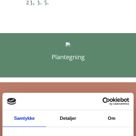
23, 3. 5.
Plantegning
Tilmeld dig FB
Samtykke
Detaljer
Om
Gruppens