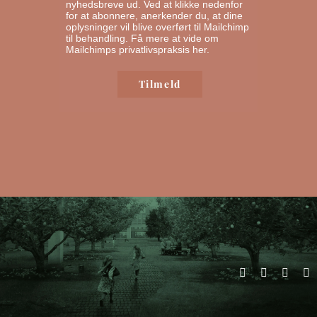
nyhedsbreve ud. Ved at klikke nedenfor
for at abonnere, anerkender du, at dine
oplysninger vil blive overført til Mailchimp
til behandling.
Få mere at vide om
Mailchimps privatlivspraksis her.