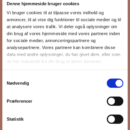
Denne hjemmeside bruger cookies
nyhedsbrev
Vi bruger cookies til at tilpasse vores indhold og
annoncer, til at vise dig funktioner til sociale medier og til
at analysere vores trafik. Vi deler også oplysninger om
din brug af vores hjemmeside med vores partnere inden
Hold dig opdateret på hvad der sker
for sociale medier, annonceringspartnere og
på Grønttorvet. I vores nyhedsbrev
analysepartnere. Vores partnere kan kombinere disse
sender vi blandt andet invitation til
data med andre oplysninger, du har givet dem, eller som
VIP Åbent Hus, når vi sætter nye
de har indsamlet fra din brug af deres tjenester.
boliger til salg og udlejning, så du
kan komme først i køen.
Samtykkevalg
Nødvendig
*
påkrævet
Præferencer
Fornavn
Statistik
Efternavn