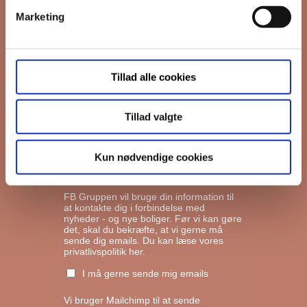
Marketing
*
Email
Tillad alle cookies
Interesseret i
Ejerboliger
Lejeboliger
Tillad valgte
Andelsboliger
Kun nødvendige cookies
Markedsføringstilladelse
FB Gruppen vil bruge din information til
at kontakte dig i forbindelse med
nyheder - og nye boliger. Før vi kan gøre
det, skal du bekræfte, at vi gerne må
sende dig emails.
Du kan læse vores
privatlivspolitik her.
I må gerne sende mig emails
Vi bruger Mailchimp til at sende