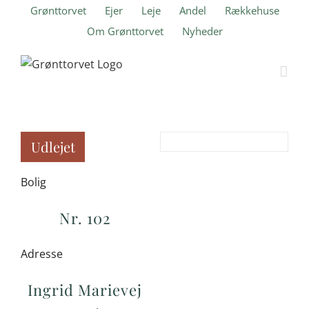
Skip
Grønttorvet
Ejer
Leje
Andel
Rækkehuse
to
Om Grønttorvet
Nyheder
content
Udlejet
Bolig
Nr. 102
Adresse
Ingrid Marievej