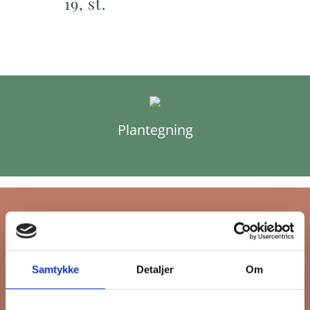
19, st.
Plantegning
Tilmeld dig FB
Samtykke
Detaljer
Om
Gruppens