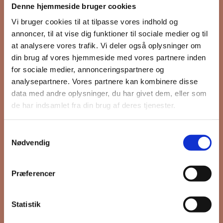
Denne hjemmeside bruger cookies
nyhedsbrev
Vi bruger cookies til at tilpasse vores indhold og
annoncer, til at vise dig funktioner til sociale medier og til
at analysere vores trafik. Vi deler også oplysninger om
din brug af vores hjemmeside med vores partnere inden
Hold dig opdateret på hvad der sker
for sociale medier, annonceringspartnere og
på Grønttorvet. I vores nyhedsbrev
analysepartnere. Vores partnere kan kombinere disse
sender vi blandt andet invitation til
data med andre oplysninger, du har givet dem, eller som
VIP Åbent Hus, når vi sætter nye
de har indsamlet fra din brug af deres tjenester.
boliger til salg og udlejning, så du
kan komme først i køen.
Samtykkevalg
Nødvendig
*
påkrævet
Præferencer
Fornavn
Statistik
Efternavn