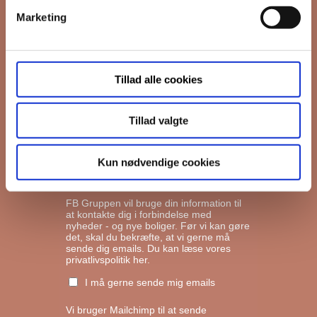
Marketing
*
Email
Tillad alle cookies
Interesseret i
Ejerboliger
Lejeboliger
Tillad valgte
Andelsboliger
Kun nødvendige cookies
Markedsføringstilladelse
FB Gruppen vil bruge din information til
at kontakte dig i forbindelse med
nyheder - og nye boliger. Før vi kan gøre
det, skal du bekræfte, at vi gerne må
sende dig emails.
Du kan læse vores
privatlivspolitik her.
I må gerne sende mig emails
Vi bruger Mailchimp til at sende