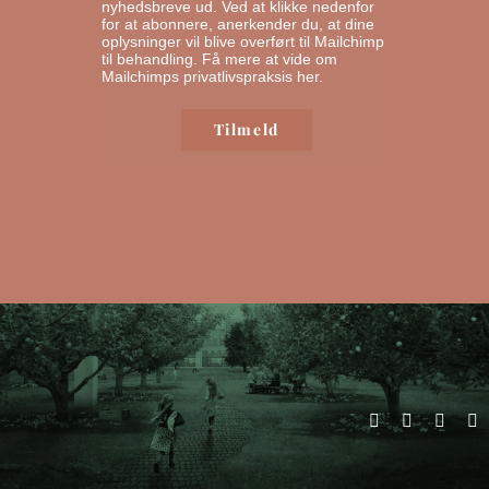
nyhedsbreve ud. Ved at klikke nedenfor
for at abonnere, anerkender du, at dine
oplysninger vil blive overført til Mailchimp
til behandling.
Få mere at vide om
Mailchimps privatlivspraksis her.