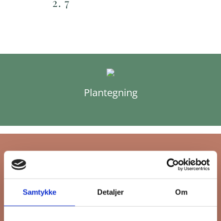
2. 7
Plantegning
Tilmeld dig FB
Samtykke
Detaljer
Om
Gruppens