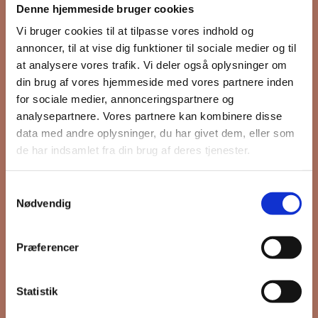
Denne hjemmeside bruger cookies
nyhedsbrev
Vi bruger cookies til at tilpasse vores indhold og
annoncer, til at vise dig funktioner til sociale medier og til
at analysere vores trafik. Vi deler også oplysninger om
din brug af vores hjemmeside med vores partnere inden
Hold dig opdateret på hvad der sker
for sociale medier, annonceringspartnere og
på Grønttorvet. I vores nyhedsbrev
analysepartnere. Vores partnere kan kombinere disse
sender vi blandt andet invitation til
data med andre oplysninger, du har givet dem, eller som
VIP Åbent Hus, når vi sætter nye
de har indsamlet fra din brug af deres tjenester.
boliger til salg og udlejning, så du
kan komme først i køen.
Samtykkevalg
Nødvendig
*
påkrævet
Præferencer
Fornavn
Statistik
Efternavn