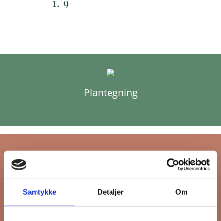
1. 9
Plantegning
Tilmeld dig FB
Samtykke
Detaljer
Om
Gruppens