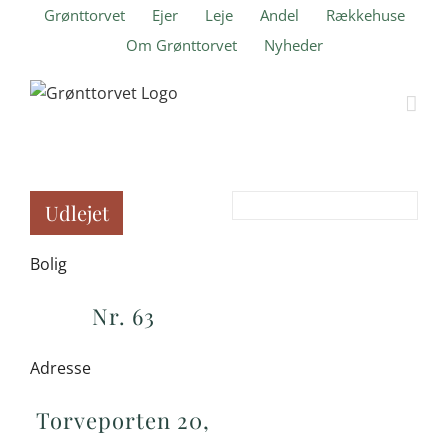
Skip
Grønttorvet
Ejer
Leje
Andel
Rækkehuse
to
Om Grønttorvet
Nyheder
content
Udlejet
Bolig
Nr. 63
Adresse
Torveporten 20,