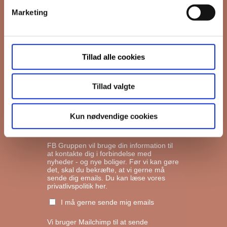
Marketing
*
Email
Tillad alle cookies
Interesseret i
Ejerboliger
Lejeboliger
Tillad valgte
Andelsboliger
Kun nødvendige cookies
Markedsføringstilladelse
FB Gruppen vil bruge din information til
at kontakte dig i forbindelse med
nyheder - og nye boliger. Før vi kan gøre
det, skal du bekræfte, at vi gerne må
sende dig emails.
Du kan læse vores
privatlivspolitik her.
I må gerne sende mig emails
Vi bruger Mailchimp til at sende