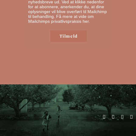
nyhedsbreve ud. Ved at klikke nedenfor
for at abonnere, anerkender du, at dine
oplysninger vil blive overført til Mailchimp
til behandling.
Få mere at vide om
Mailchimps privatlivspraksis her.