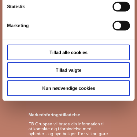
*
påkrævet
Statistik
Fornavn
Marketing
Efternavn
*
Email
Tillad alle cookies
Tillad valgte
Interesseret i
Ejerboliger
Lejeboliger
Kun nødvendige cookies
Andelsboliger
Markedsføringstilladelse
FB Gruppen vil bruge din information til
at kontakte dig i forbindelse med
nyheder - og nye boliger. Før vi kan gøre