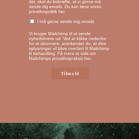
det, skal du bekræfte, at vi gerne må
sende dig emails.
Du kan læse vores
privatlivspolitik her.
I må gerne sende mig emails
Vi bruger Mailchimp til at sende
nyhedsbreve ud. Ved at klikke nedenfor
for at abonnere, anerkender du, at dine
oplysninger vil blive overført til Mailchimp
til behandling.
Få mere at vide om
Mailchimps privatlivspraksis her.