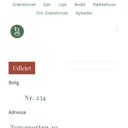
Skip
Grønttorvet
Ejer
Leje
Andel
Rækkehuse
to
Om Grønttorvet
Nyheder
content
Udlejet
Bolig
Nr. 234
Adresse
Torveporten 20,