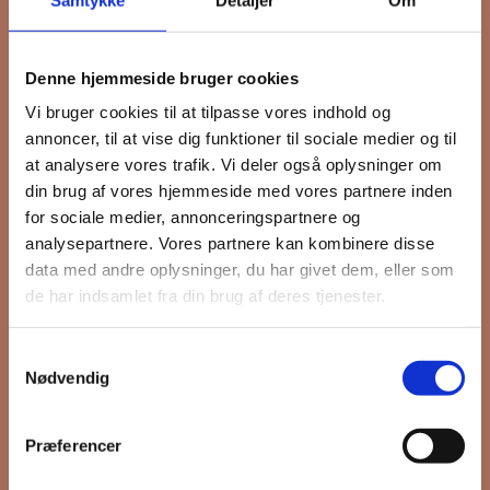
Tilmeld dig FB
Denne hjemmeside bruger cookies
Gruppens
Vi bruger cookies til at tilpasse vores indhold og
annoncer, til at vise dig funktioner til sociale medier og til
nyhedsbrev
at analysere vores trafik. Vi deler også oplysninger om
din brug af vores hjemmeside med vores partnere inden
for sociale medier, annonceringspartnere og
analysepartnere. Vores partnere kan kombinere disse
Hold dig opdateret på hvad der sker
data med andre oplysninger, du har givet dem, eller som
de har indsamlet fra din brug af deres tjenester.
på Grønttorvet. I vores nyhedsbrev
sender vi blandt andet invitation til
VIP Åbent Hus, når vi sætter nye
Samtykkevalg
Nødvendig
boliger til salg og udlejning, så du
kan komme først i køen.
Præferencer