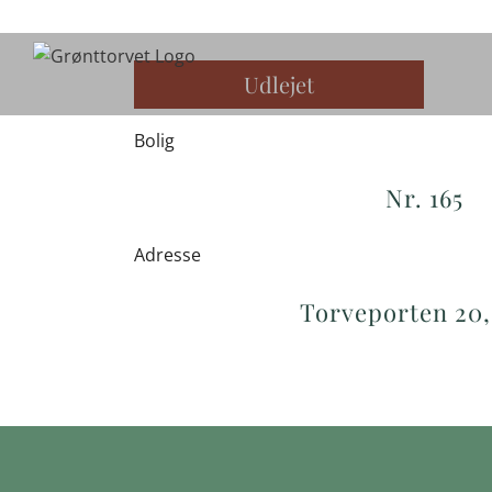
Skip
to
content
Udlejet
Bolig
Nr. 165
Adresse
Torveporten 20, 