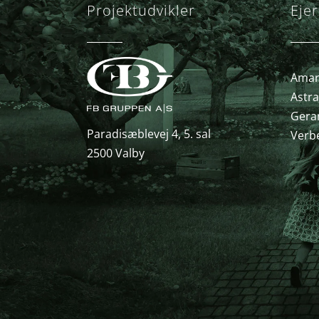
Projektudvikler
Ejer
Amary
Astra
Gera
Paradisæblevej 4, 5. sal
Verb
2500 Valby