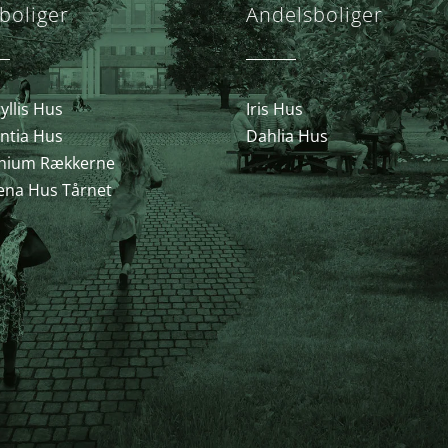
boliger
Andelsboliger
llis Hus
Iris Hus
ntia Hus
Dahlia Hus
nium Rækkerne
ena Hus Tårnet