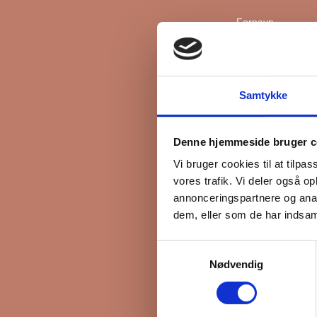
Fornavn
Efternavn
Samtykke
*
Email
Denne hjemmeside bruger c
Vi bruger cookies til at tilpas
vores trafik. Vi deler også 
Interesseret i
annonceringspartnere og anal
Ejerboliger
dem, eller som de har indsaml
Lejeboliger
Samtykkevalg
Andelsboliger
Nødvendig
Markedsføringsti