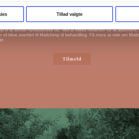
ge din information til at kontakte dig i forbindelse med nyheder - og ny
l du bekræfte, at vi gerne må sende dig emails.
Du kan læse vores privat
ies
Tillad valgte
ende mig emails
mp til at sende nyhedsbreve ud. Ved at klikke nedenfor for at abonnere
 vil blive overført til Mailchimp til behandling.
Få mere at vide om Mail
er.