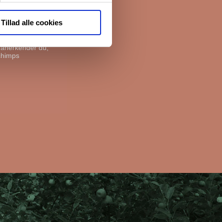
e boliger. Før vi
livspolitik her.
Tillad alle cookies
, anerkender du,
chimps