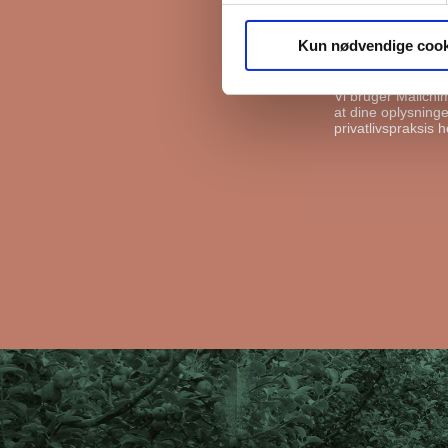
FB Gruppen vil bru
kan gøre det, ska
Kun nødvendige cook
I må gerne s
Vi bruger Mailchi
at dine oplysninger
privatlivspraksis h