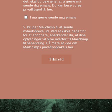
det, skal du bekræfte, at vi gerne må
sende dig emails.
Du kan læse vores
privatlivspolitik her.
I må gerne sende mig emails
Vi bruger Mailchimp til at sende
nyhedsbreve ud. Ved at klikke nedenfor
for at abonnere, anerkender du, at dine
oplysninger vil blive overført til Mailchimp
til behandling.
Få mere at vide om
Mailchimps privatlivspraksis her.