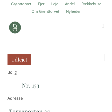
Skip
Grønttorvet
Ejer
Leje
Andel
Rækkehuse
to
Om Grønttorvet
Nyheder
content
Udlejet
Bolig
Nr. 153
Adresse
Torveporten 20,