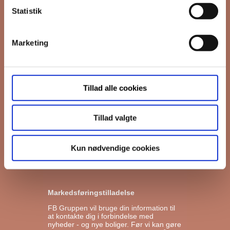
*
påkrævet
Statistik
Fornavn
Marketing
Efternavn
*
Email
Tillad alle cookies
Tillad valgte
Interesseret i
Ejerboliger
Lejeboliger
Kun nødvendige cookies
Andelsboliger
Markedsføringstilladelse
FB Gruppen vil bruge din information til
at kontakte dig i forbindelse med
nyheder - og nye boliger. Før vi kan gøre