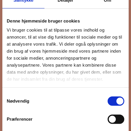
Tilmeld dig FB
Denne hjemmeside bruger cookies
Gruppens
Vi bruger cookies til at tilpasse vores indhold og
annoncer, til at vise dig funktioner til sociale medier og til
nyhedsbrev
at analysere vores trafik. Vi deler også oplysninger om
din brug af vores hjemmeside med vores partnere inden
for sociale medier, annonceringspartnere og
analysepartnere. Vores partnere kan kombinere disse
Hold dig opdateret på hvad der sker
data med andre oplysninger, du har givet dem, eller som
de har indsamlet fra din brug af deres tjenester.
på Grønttorvet. I vores nyhedsbrev
sender vi blandt andet invitation til
VIP Åbent Hus, når vi sætter nye
Samtykkevalg
Nødvendig
boliger til salg og udlejning, så du
kan komme først i køen.
Præferencer