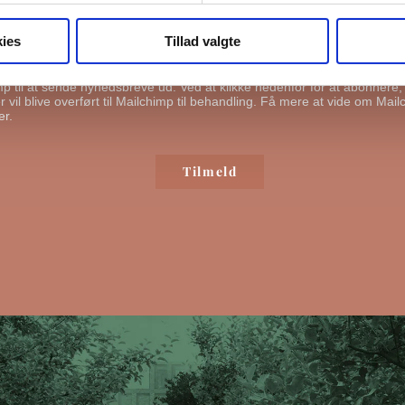
ge din information til at kontakte dig i forbindelse med nyheder - og ny
l du bekræfte, at vi gerne må sende dig emails.
Du kan læse vores privat
ies
Tillad valgte
ende mig emails
mp til at sende nyhedsbreve ud. Ved at klikke nedenfor for at abonnere
 vil blive overført til Mailchimp til behandling.
Få mere at vide om Mail
er.