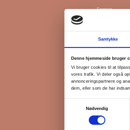
Fornavn
Efternavn
Samtykke
*
Email
Denne hjemmeside bruger c
Vi bruger cookies til at tilpas
vores trafik. Vi deler også 
Interesseret i
annonceringspartnere og anal
Ejerboliger
dem, eller som de har indsaml
Lejeboliger
Samtykkevalg
Andelsboliger
Nødvendig
Markedsføringsti