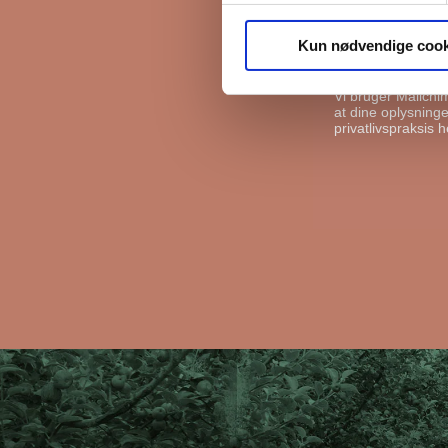
FB Gruppen vil bru
kan gøre det, ska
Kun nødvendige cook
I må gerne s
Vi bruger Mailchi
at dine oplysninger
privatlivspraksis h