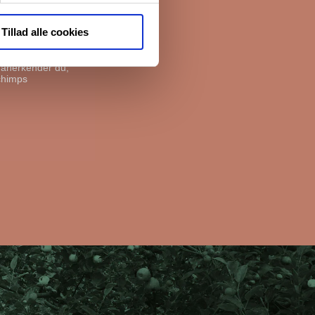
e boliger. Før vi
livspolitik her.
Tillad alle cookies
, anerkender du,
chimps