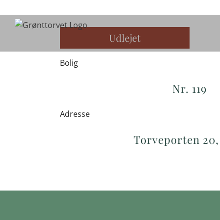
Skip
to
content
Udlejet
Bolig
Nr. 119
Adresse
Torveporten 20, 