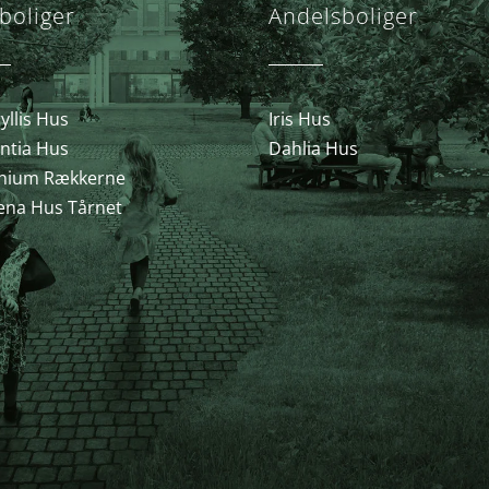
boliger
Andelsboliger
llis Hus
Iris Hus
ntia Hus
Dahlia Hus
nium Rækkerne
ena Hus Tårnet