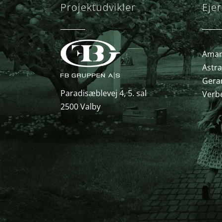
Projektudvikler
Ejer
Amary
Astra
Gera
Paradisæblevej 4, 5. sal
Verb
2500 Valby