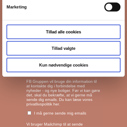
Marketing
*
Email
Tillad alle cookies
Interesseret i
Ejerboliger
Lejeboliger
Tillad valgte
Andelsboliger
Kun nødvendige cookies
Markedsføringstilladelse
FB Gruppen vil bruge din information til
at kontakte dig i forbindelse med
nyheder - og nye boliger. Før vi kan gøre
det, skal du bekræfte, at vi gerne må
sende dig emails.
Du kan læse vores
privatlivspolitik her.
I må gerne sende mig emails
Vi bruger Mailchimp til at sende