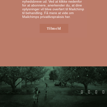
nyhedsbreve ud. Ved at klikke nedenfor
for at abonnere, anerkender du, at dine
oplysninger vil blive overført til Mailchimp
til behandling.
Få mere at vide om
Mailchimps privatlivspraksis her.