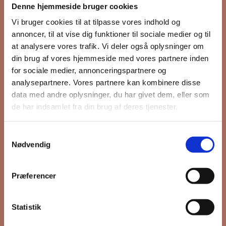
Denne hjemmeside bruger cookies
nyhedsbrev
Vi bruger cookies til at tilpasse vores indhold og
annoncer, til at vise dig funktioner til sociale medier og til
at analysere vores trafik. Vi deler også oplysninger om
din brug af vores hjemmeside med vores partnere inden
Hold dig opdateret på hvad der sker
for sociale medier, annonceringspartnere og
på Grønttorvet. I vores nyhedsbrev
analysepartnere. Vores partnere kan kombinere disse
sender vi blandt andet invitation til
data med andre oplysninger, du har givet dem, eller som
VIP Åbent Hus, når vi sætter nye
de har indsamlet fra din brug af deres tjenester.
boliger til salg og udlejning, så du
kan komme først i køen.
Samtykkevalg
Nødvendig
*
påkrævet
Præferencer
Fornavn
Statistik
Efternavn