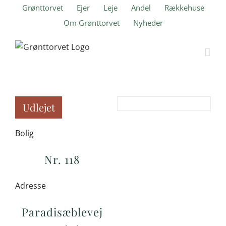
Skip
Grønttorvet
Ejer
Leje
Andel
Rækkehuse
to
Om Grønttorvet
Nyheder
content
Udlejet
Bolig
Nr. 118
Adresse
Paradisæblevej