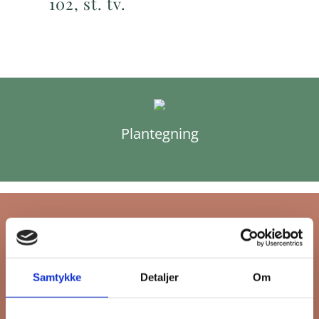
102, st. tv.
Plantegning
Tilmeld dig FB
Samtykke
Detaljer
Om
Gruppens