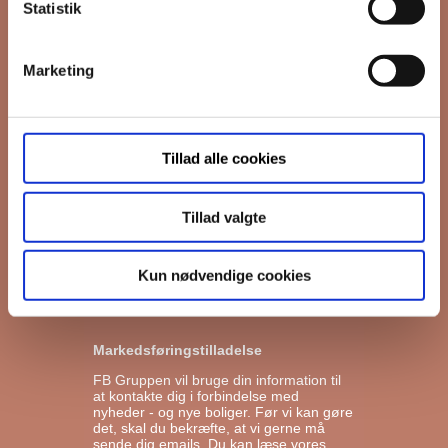
Fornavn
Statistik
Efternavn
Marketing
*
Email
Tillad alle cookies
Interesseret i
Tillad valgte
Ejerboliger
Lejeboliger
Kun nødvendige cookies
Andelsboliger
Markedsføringstilladelse
FB Gruppen vil bruge din information til
at kontakte dig i forbindelse med
nyheder - og nye boliger. Før vi kan gøre
det, skal du bekræfte, at vi gerne må
sende dig emails.
Du kan læse vores