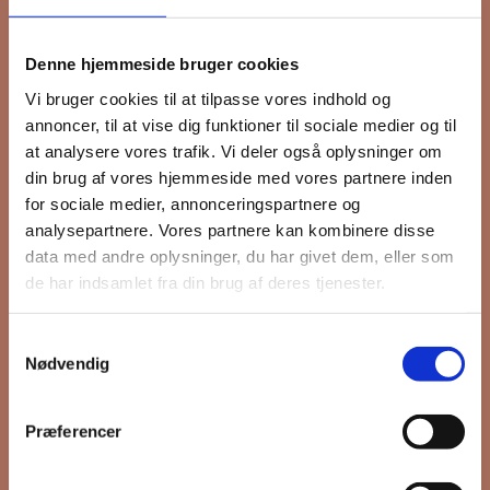
Tilmeld dig FB
Denne hjemmeside bruger cookies
Gruppens
Vi bruger cookies til at tilpasse vores indhold og
annoncer, til at vise dig funktioner til sociale medier og til
nyhedsbrev
at analysere vores trafik. Vi deler også oplysninger om
din brug af vores hjemmeside med vores partnere inden
for sociale medier, annonceringspartnere og
analysepartnere. Vores partnere kan kombinere disse
Hold dig opdateret på hvad der sker
data med andre oplysninger, du har givet dem, eller som
på Grønttorvet. I vores nyhedsbrev
de har indsamlet fra din brug af deres tjenester.
sender vi blandt andet invitation til
VIP Åbent Hus, når vi sætter nye
Samtykkevalg
boliger til salg og udlejning, så du
Nødvendig
kan komme først i køen.
Præferencer
*
påkrævet