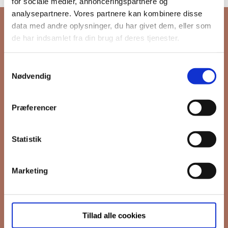
for sociale medier, annonceringspartnere og
analysepartnere. Vores partnere kan kombinere disse
data med andre oplysninger, du har givet dem, eller som
de har indsamlet fra din brug af deres tjenester.
Tilmeld dig FB
Samtykkevalg
Nødvendig
Gruppens
Præferencer
nyhedsbrev
Statistik
Hold dig opdateret på hvad der sker
Marketing
på Grønttorvet. I vores nyhedsbrev
sender vi blandt andet invitation til
VIP Åbent Hus, når vi sætter nye
Tillad alle cookies
boliger til salg og udlejning, så du