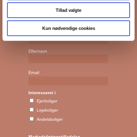
kan komme først i køen.
Tillad valgte
*
påkrævet
Kun nødvendige cookies
Fornavn
Efternavn
*
Email
Interesseret i
Ejerboliger
Lejeboliger
Andelsboliger
Markedsføringstilladelse