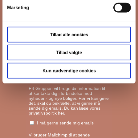
Marketing
*
Email
Tillad alle cookies
Interesseret i
Ejerboliger
Lejeboliger
Tillad valgte
Andelsboliger
Kun nødvendige cookies
Markedsføringstilladelse
FB Gruppen vil bruge din information til
at kontakte dig i forbindelse med
nyheder - og nye boliger. Før vi kan gøre
det, skal du bekræfte, at vi gerne må
sende dig emails.
Du kan læse vores
privatlivspolitik her.
I må gerne sende mig emails
Vi bruger Mailchimp til at sende