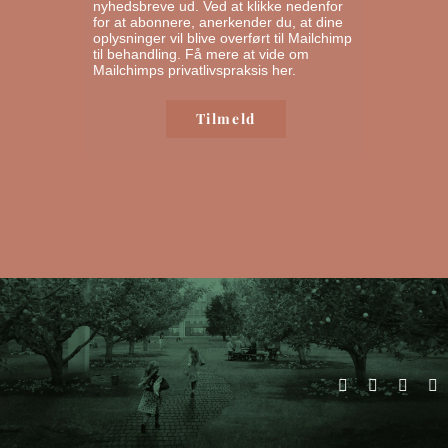
nyhedsbreve ud. Ved at klikke nedenfor
for at abonnere, anerkender du, at dine
oplysninger vil blive overført til Mailchimp
til behandling.
Få mere at vide om
Mailchimps privatlivspraksis her.