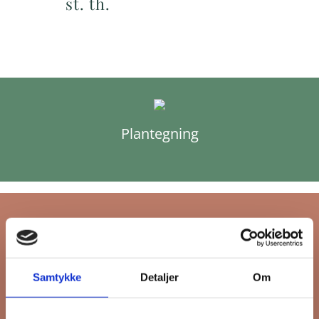
st. th.
Plantegning
Tilmeld dig FB
Samtykke
Detaljer
Om
Gruppens