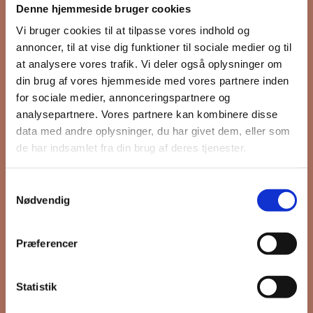
Denne hjemmeside bruger cookies
nyhedsbrev
Vi bruger cookies til at tilpasse vores indhold og
annoncer, til at vise dig funktioner til sociale medier og til
at analysere vores trafik. Vi deler også oplysninger om
din brug af vores hjemmeside med vores partnere inden
Hold dig opdateret på hvad der sker
for sociale medier, annonceringspartnere og
på Grønttorvet. I vores nyhedsbrev
analysepartnere. Vores partnere kan kombinere disse
sender vi blandt andet invitation til
data med andre oplysninger, du har givet dem, eller som
VIP Åbent Hus, når vi sætter nye
de har indsamlet fra din brug af deres tjenester.
boliger til salg og udlejning, så du
kan komme først i køen.
Samtykkevalg
Nødvendig
*
påkrævet
Præferencer
Fornavn
Statistik
Efternavn