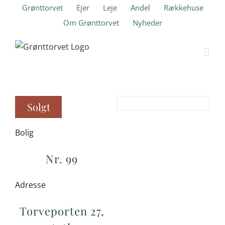
Skip
Grønttorvet
Ejer
Leje
Andel
Rækkehuse
to
Om Grønttorvet
Nyheder
content
Solgt
Bolig
Nr. 99
Adresse
Torveporten 27,