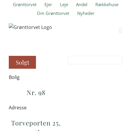
Skip
Grønttorvet
Ejer
Leje
Andel
Rækkehuse
to
Om Grønttorvet
Nyheder
content
Solgt
Bolig
Nr. 98
Adresse
Torveporten 25,