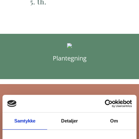
5. th.
Plantegning
Tilmeld dig FB
Samtykke
Detaljer
Om
Gruppens