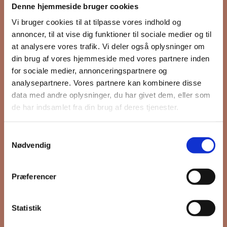
Denne hjemmeside bruger cookies
nyhedsbrev
Vi bruger cookies til at tilpasse vores indhold og
annoncer, til at vise dig funktioner til sociale medier og til
at analysere vores trafik. Vi deler også oplysninger om
din brug af vores hjemmeside med vores partnere inden
Hold dig opdateret på hvad der sker
for sociale medier, annonceringspartnere og
på Grønttorvet. I vores nyhedsbrev
analysepartnere. Vores partnere kan kombinere disse
sender vi blandt andet invitation til
data med andre oplysninger, du har givet dem, eller som
VIP Åbent Hus, når vi sætter nye
de har indsamlet fra din brug af deres tjenester.
boliger til salg og udlejning, så du
kan komme først i køen.
Samtykkevalg
Nødvendig
*
påkrævet
Præferencer
Fornavn
Statistik
Efternavn