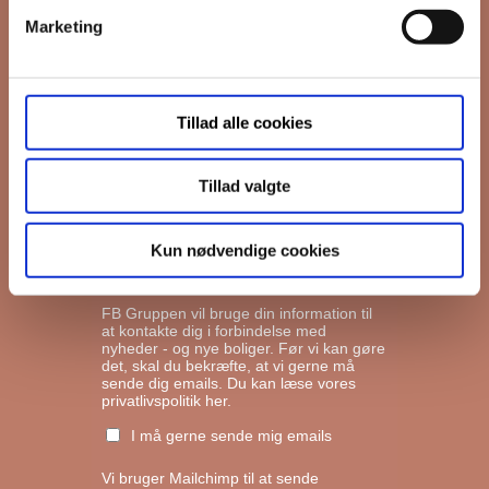
Marketing
*
Email
Tillad alle cookies
Interesseret i
Ejerboliger
Lejeboliger
Tillad valgte
Andelsboliger
Kun nødvendige cookies
Markedsføringstilladelse
FB Gruppen vil bruge din information til
at kontakte dig i forbindelse med
nyheder - og nye boliger. Før vi kan gøre
det, skal du bekræfte, at vi gerne må
sende dig emails.
Du kan læse vores
privatlivspolitik her.
I må gerne sende mig emails
Vi bruger Mailchimp til at sende