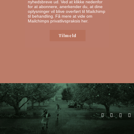
nyhedsbreve ud. Ved at klikke nedenfor
for at abonnere, anerkender du, at dine
oplysninger vil blive overført til Mailchimp
til behandling.
Få mere at vide om
Mailchimps privatlivspraksis her.