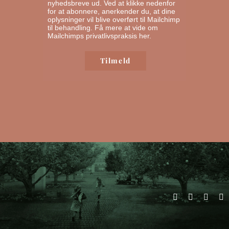
nyhedsbreve ud. Ved at klikke nedenfor
for at abonnere, anerkender du, at dine
oplysninger vil blive overført til Mailchimp
til behandling.
Få mere at vide om
Mailchimps privatlivspraksis her.