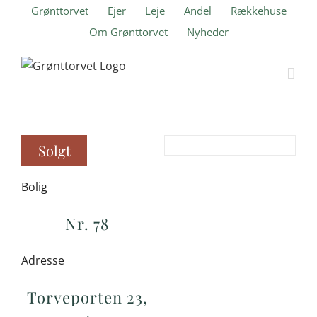
Skip
Grønttorvet
Ejer
Leje
Andel
Rækkehuse
to
Om Grønttorvet
Nyheder
content
Solgt
Bolig
Nr. 78
Adresse
Torveporten 23,