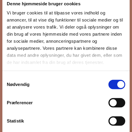
Denne hjemmeside bruger cookies
nyhedsbrev
Vi bruger cookies til at tilpasse vores indhold og
annoncer, til at vise dig funktioner til sociale medier og til
at analysere vores trafik. Vi deler også oplysninger om
din brug af vores hjemmeside med vores partnere inden
Hold dig opdateret på hvad der sker
for sociale medier, annonceringspartnere og
på Grønttorvet. I vores nyhedsbrev
analysepartnere. Vores partnere kan kombinere disse
sender vi blandt andet invitation til
data med andre oplysninger, du har givet dem, eller som
VIP Åbent Hus, når vi sætter nye
de har indsamlet fra din brug af deres tjenester.
boliger til salg og udlejning, så du
kan komme først i køen.
Samtykkevalg
Nødvendig
*
påkrævet
Præferencer
Fornavn
Statistik
Efternavn