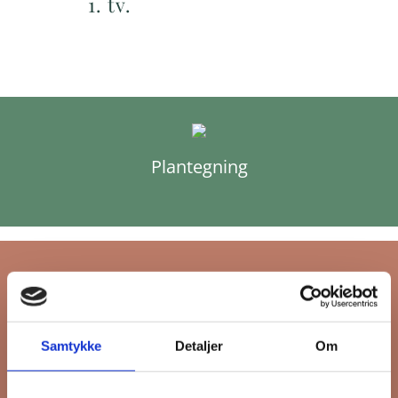
1. tv.
Plantegning
Tilmeld dig FB
Samtykke
Detaljer
Om
Gruppens