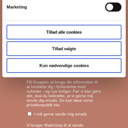
Marketing
*
Email
Tillad alle cookies
Interesseret i
Ejerboliger
Lejeboliger
Tillad valgte
Andelsboliger
Kun nødvendige cookies
Markedsføringstilladelse
FB Gruppen vil bruge din information til
at kontakte dig i forbindelse med
nyheder - og nye boliger. Før vi kan gøre
det, skal du bekræfte, at vi gerne må
sende dig emails.
Du kan læse vores
privatlivspolitik her.
I må gerne sende mig emails
Vi bruger Mailchimp til at sende