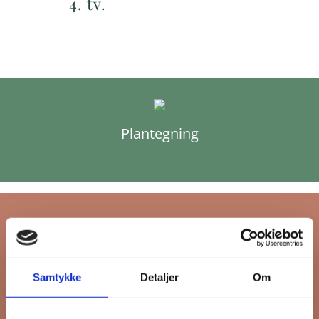
4. tv.
Plantegning
Tilmeld dig FB
Samtykke
Detaljer
Om
Gruppens