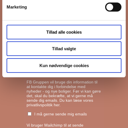
Marketing
*
Email
Tillad alle cookies
Interesseret i
Ejerboliger
Lejeboliger
Tillad valgte
Andelsboliger
Kun nødvendige cookies
Markedsføringstilladelse
FB Gruppen vil bruge din information til
at kontakte dig i forbindelse med
nyheder - og nye boliger. Før vi kan gøre
det, skal du bekræfte, at vi gerne må
sende dig emails.
Du kan læse vores
privatlivspolitik her.
I må gerne sende mig emails
Vi bruger Mailchimp til at sende