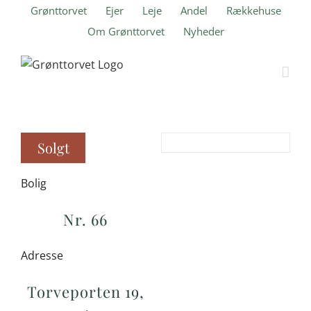
Skip
Grønttorvet
Ejer
Leje
Andel
Rækkehuse
to
Om Grønttorvet
Nyheder
content
Solgt
Bolig
Nr. 66
Adresse
Torveporten 19,