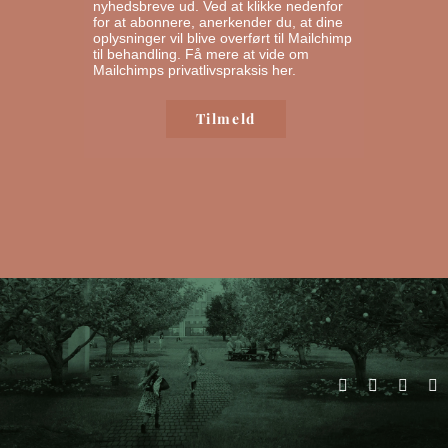
nyhedsbreve ud. Ved at klikke nedenfor
for at abonnere, anerkender du, at dine
oplysninger vil blive overført til Mailchimp
til behandling.
Få mere at vide om
Mailchimps privatlivspraksis her.