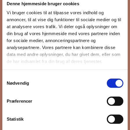
Denne hjemmeside bruger cookies
nyhedsbrev
Vi bruger cookies til at tilpasse vores indhold og
annoncer, til at vise dig funktioner til sociale medier og til
at analysere vores trafik. Vi deler også oplysninger om
din brug af vores hjemmeside med vores partnere inden
Hold dig opdateret på hvad der sker
for sociale medier, annonceringspartnere og
på Grønttorvet. I vores nyhedsbrev
analysepartnere. Vores partnere kan kombinere disse
sender vi blandt andet invitation til
data med andre oplysninger, du har givet dem, eller som
VIP Åbent Hus, når vi sætter nye
de har indsamlet fra din brug af deres tjenester.
boliger til salg og udlejning, så du
kan komme først i køen.
Samtykkevalg
Nødvendig
*
påkrævet
Præferencer
Fornavn
Statistik
Efternavn