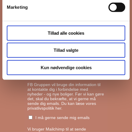
Marketing
*
Email
Tillad alle cookies
Interesseret i
Ejerboliger
Lejeboliger
Tillad valgte
Andelsboliger
Kun nødvendige cookies
Markedsføringstilladelse
FB Gruppen vil bruge din information til
at kontakte dig i forbindelse med
nyheder - og nye boliger. Før vi kan gøre
det, skal du bekræfte, at vi gerne må
sende dig emails.
Du kan læse vores
privatlivspolitik her.
I må gerne sende mig emails
Vi bruger Mailchimp til at sende