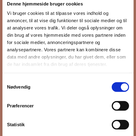
Denne hjemmeside bruger cookies
nyhedsbrev
Vi bruger cookies til at tilpasse vores indhold og
annoncer, til at vise dig funktioner til sociale medier og til
at analysere vores trafik. Vi deler også oplysninger om
din brug af vores hjemmeside med vores partnere inden
Hold dig opdateret på hvad der sker
for sociale medier, annonceringspartnere og
på Grønttorvet. I vores nyhedsbrev
analysepartnere. Vores partnere kan kombinere disse
sender vi blandt andet invitation til
data med andre oplysninger, du har givet dem, eller som
VIP Åbent Hus, når vi sætter nye
de har indsamlet fra din brug af deres tjenester.
boliger til salg og udlejning, så du
kan komme først i køen.
Samtykkevalg
Nødvendig
*
påkrævet
Præferencer
Fornavn
Statistik
Efternavn