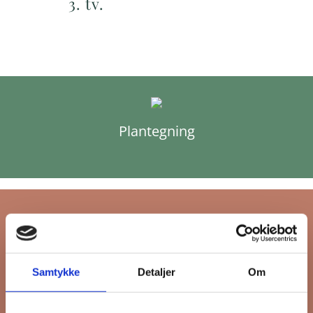
3. tv.
Plantegning
Tilmeld dig FB
Samtykke
Detaljer
Om
Gruppens