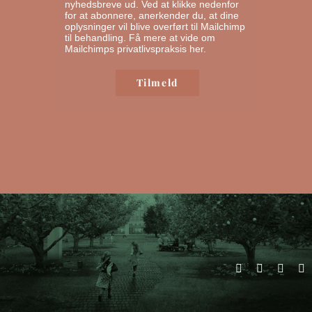
nyhedsbreve ud. Ved at klikke nedenfor
for at abonnere, anerkender du, at dine
oplysninger vil blive overført til Mailchimp
til behandling.
Få mere at vide om
Mailchimps privatlivspraksis her.