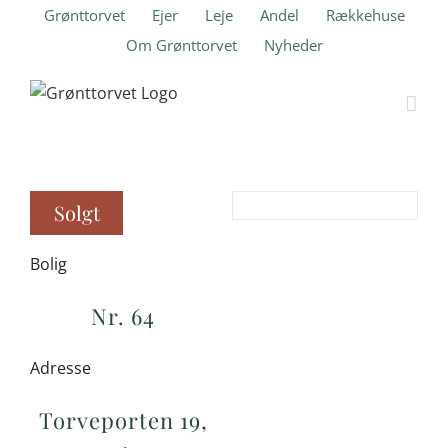
Skip
Grønttorvet
Ejer
Leje
Andel
Rækkehuse
to
Om Grønttorvet
Nyheder
content
Solgt
Bolig
Nr. 64
Adresse
Torveporten 19,