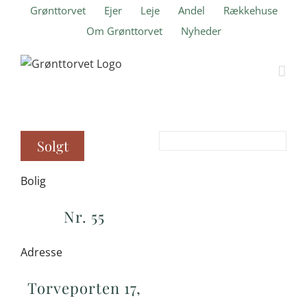
Skip
Grønttorvet
Ejer
Leje
Andel
Rækkehuse
to
Om Grønttorvet
Nyheder
content
Solgt
Bolig
Nr. 55
Adresse
Torveporten 17,