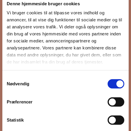
Denne hjemmeside bruger cookies
nyhedsbrev
Vi bruger cookies til at tilpasse vores indhold og
annoncer, til at vise dig funktioner til sociale medier og til
at analysere vores trafik. Vi deler også oplysninger om
din brug af vores hjemmeside med vores partnere inden
Hold dig opdateret på hvad der sker
for sociale medier, annonceringspartnere og
på Grønttorvet. I vores nyhedsbrev
analysepartnere. Vores partnere kan kombinere disse
sender vi blandt andet invitation til
data med andre oplysninger, du har givet dem, eller som
VIP Åbent Hus, når vi sætter nye
de har indsamlet fra din brug af deres tjenester.
boliger til salg og udlejning, så du
kan komme først i køen.
Samtykkevalg
Nødvendig
*
påkrævet
Præferencer
Fornavn
Statistik
Efternavn