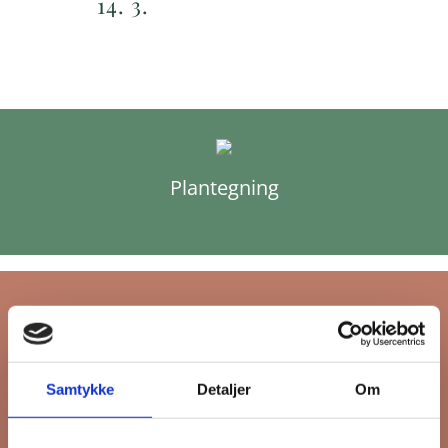
14. 3.
Plantegning
Tilmeld dig FB
Samtykke
Detaljer
Om
Gruppens