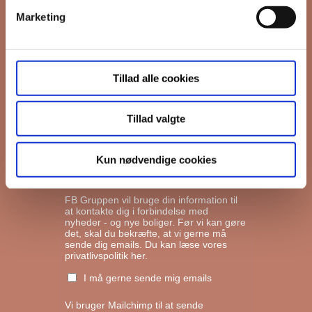
Marketing
*
Email
Tillad alle cookies
Interesseret i
Ejerboliger
Lejeboliger
Tillad valgte
Andelsboliger
Kun nødvendige cookies
Markedsføringstilladelse
FB Gruppen vil bruge din information til
at kontakte dig i forbindelse med
nyheder - og nye boliger. Før vi kan gøre
det, skal du bekræfte, at vi gerne må
sende dig emails.
Du kan læse vores
privatlivspolitik her.
I må gerne sende mig emails
Vi bruger Mailchimp til at sende