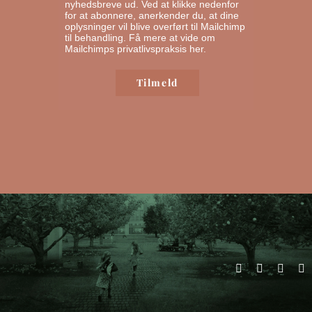
nyhedsbreve ud. Ved at klikke nedenfor
for at abonnere, anerkender du, at dine
oplysninger vil blive overført til Mailchimp
til behandling.
Få mere at vide om
Mailchimps privatlivspraksis her.