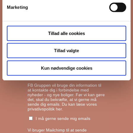
Marketing
*
Email
Tillad alle cookies
Interesseret i
Ejerboliger
Lejeboliger
Tillad valgte
Andelsboliger
Kun nødvendige cookies
Markedsføringstilladelse
FB Gruppen vil bruge din information til
at kontakte dig i forbindelse med
nyheder - og nye boliger. Før vi kan gøre
det, skal du bekræfte, at vi gerne må
sende dig emails.
Du kan læse vores
privatlivspolitik her.
I må gerne sende mig emails
Vi bruger Mailchimp til at sende