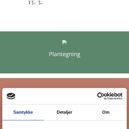
13. 3.
Plantegning
Tilmeld dig FB
Samtykke
Detaljer
Om
Gruppens