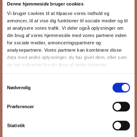
Denne hjemmeside bruger cookies
nyhedsbrev
Vi bruger cookies til at tilpasse vores indhold og
annoncer, til at vise dig funktioner til sociale medier og til
at analysere vores trafik. Vi deler også oplysninger om
din brug af vores hjemmeside med vores partnere inden
Hold dig opdateret på hvad der sker
for sociale medier, annonceringspartnere og
på Grønttorvet. I vores nyhedsbrev
analysepartnere. Vores partnere kan kombinere disse
sender vi blandt andet invitation til
data med andre oplysninger, du har givet dem, eller som
VIP Åbent Hus, når vi sætter nye
de har indsamlet fra din brug af deres tjenester.
boliger til salg og udlejning, så du
kan komme først i køen.
Samtykkevalg
Nødvendig
*
påkrævet
Præferencer
Fornavn
Statistik
Efternavn