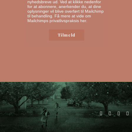
nyhedsbreve ud. Ved at klikke nedenfor
for at abonnere, anerkender du, at dine
oplysninger vil blive overført til Mailchimp
til behandling.
Få mere at vide om
Mailchimps privatlivspraksis her.