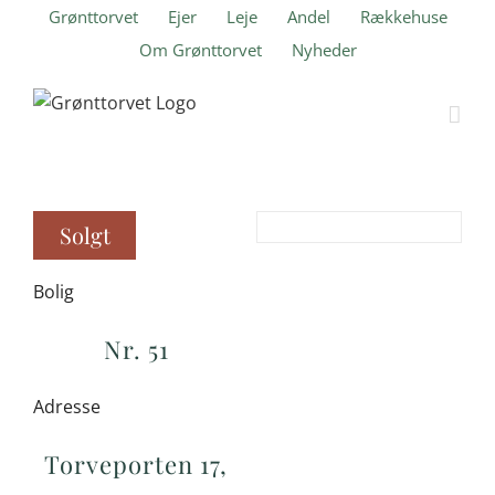
Skip
Grønttorvet
Ejer
Leje
Andel
Rækkehuse
to
Om Grønttorvet
Nyheder
content
Solgt
Bolig
Nr. 51
Adresse
Torveporten 17,