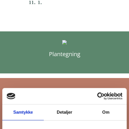
11. 1.
Plantegning
Tilmeld dig FB
Samtykke
Detaljer
Om
Gruppens