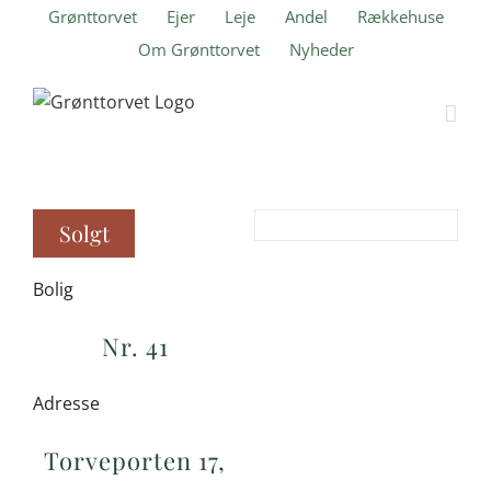
Skip
Grønttorvet
Ejer
Leje
Andel
Rækkehuse
to
Om Grønttorvet
Nyheder
content
Solgt
Bolig
Nr. 41
Adresse
Torveporten 17,