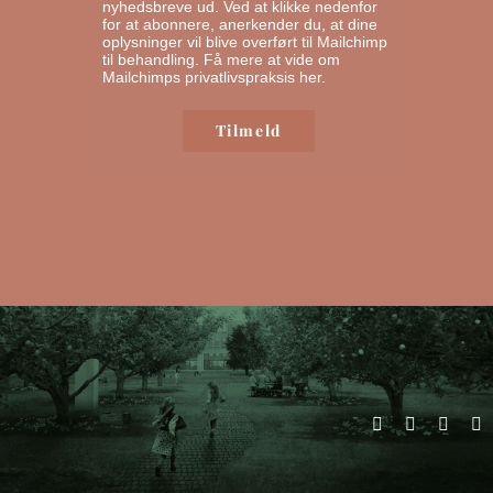
nyhedsbreve ud. Ved at klikke nedenfor
for at abonnere, anerkender du, at dine
oplysninger vil blive overført til Mailchimp
til behandling.
Få mere at vide om
Mailchimps privatlivspraksis her.