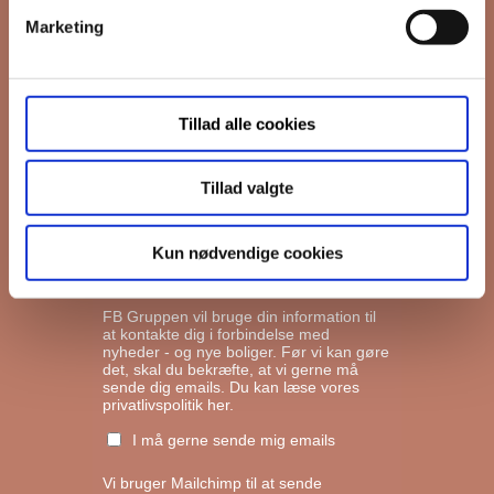
Marketing
*
Email
Tillad alle cookies
Interesseret i
Ejerboliger
Lejeboliger
Tillad valgte
Andelsboliger
Kun nødvendige cookies
Markedsføringstilladelse
FB Gruppen vil bruge din information til
at kontakte dig i forbindelse med
nyheder - og nye boliger. Før vi kan gøre
det, skal du bekræfte, at vi gerne må
sende dig emails.
Du kan læse vores
privatlivspolitik her.
I må gerne sende mig emails
Vi bruger Mailchimp til at sende