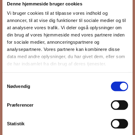
Denne hjemmeside bruger cookies
nyhedsbrev
Vi bruger cookies til at tilpasse vores indhold og
annoncer, til at vise dig funktioner til sociale medier og til
at analysere vores trafik. Vi deler også oplysninger om
din brug af vores hjemmeside med vores partnere inden
Hold dig opdateret på hvad der sker
for sociale medier, annonceringspartnere og
på Grønttorvet. I vores nyhedsbrev
analysepartnere. Vores partnere kan kombinere disse
sender vi blandt andet invitation til
data med andre oplysninger, du har givet dem, eller som
VIP Åbent Hus, når vi sætter nye
de har indsamlet fra din brug af deres tjenester.
boliger til salg og udlejning, så du
kan komme først i køen.
Samtykkevalg
Nødvendig
*
påkrævet
Præferencer
Fornavn
Statistik
Efternavn