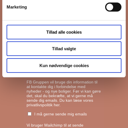
Marketing
*
Email
Tillad alle cookies
Interesseret i
Ejerboliger
Lejeboliger
Tillad valgte
Andelsboliger
Kun nødvendige cookies
Markedsføringstilladelse
FB Gruppen vil bruge din information til
at kontakte dig i forbindelse med
nyheder - og nye boliger. Før vi kan gøre
det, skal du bekræfte, at vi gerne må
sende dig emails.
Du kan læse vores
privatlivspolitik her.
I må gerne sende mig emails
Vi bruger Mailchimp til at sende