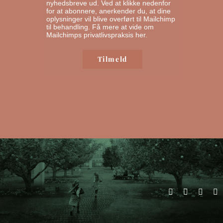
nyhedsbreve ud. Ved at klikke nedenfor
for at abonnere, anerkender du, at dine
oplysninger vil blive overført til Mailchimp
til behandling.
Få mere at vide om
Mailchimps privatlivspraksis her.