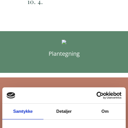
10. 4.
Plantegning
Tilmeld dig FB
Samtykke
Detaljer
Om
Gruppens