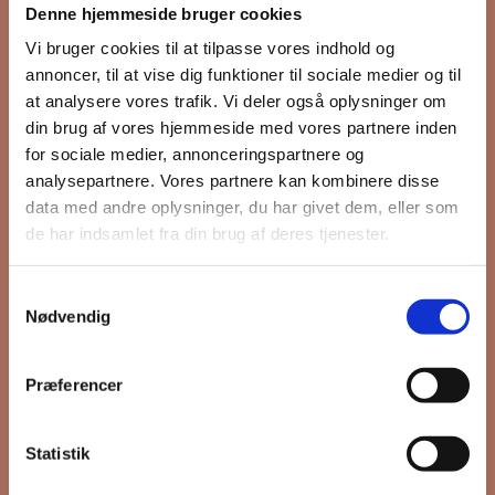
Denne hjemmeside bruger cookies
nyhedsbrev
Vi bruger cookies til at tilpasse vores indhold og
annoncer, til at vise dig funktioner til sociale medier og til
at analysere vores trafik. Vi deler også oplysninger om
din brug af vores hjemmeside med vores partnere inden
Hold dig opdateret på hvad der sker
for sociale medier, annonceringspartnere og
på Grønttorvet. I vores nyhedsbrev
analysepartnere. Vores partnere kan kombinere disse
sender vi blandt andet invitation til
data med andre oplysninger, du har givet dem, eller som
VIP Åbent Hus, når vi sætter nye
de har indsamlet fra din brug af deres tjenester.
boliger til salg og udlejning, så du
kan komme først i køen.
Samtykkevalg
Nødvendig
*
påkrævet
Præferencer
Fornavn
Statistik
Efternavn