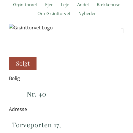
Skip
Grønttorvet
Ejer
Leje
Andel
Rækkehuse
to
Om Grønttorvet
Nyheder
content
Solgt
Bolig
Nr. 40
Adresse
Torveporten 17,