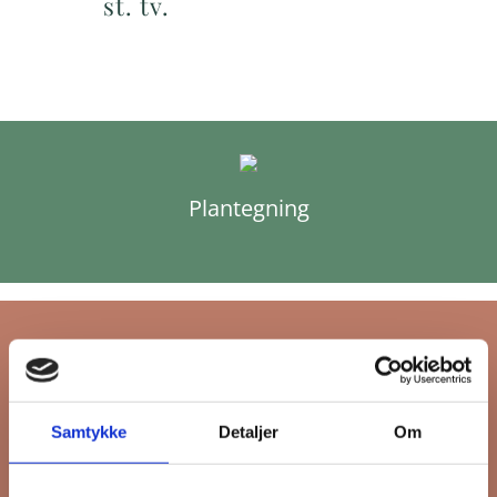
st. tv.
Plantegning
Tilmeld dig FB
Samtykke
Detaljer
Om
Gruppens