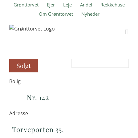
Skip
Grønttorvet
Ejer
Leje
Andel
Rækkehuse
to
Om Grønttorvet
Nyheder
content
Solgt
Bolig
Nr. 142
Adresse
Torveporten 35,