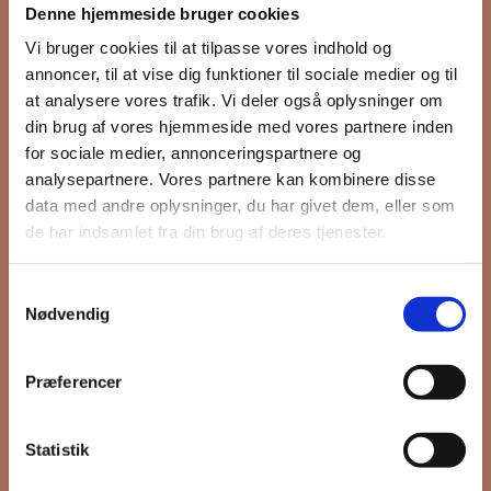
Denne hjemmeside bruger cookies
nyhedsbrev
Vi bruger cookies til at tilpasse vores indhold og
annoncer, til at vise dig funktioner til sociale medier og til
at analysere vores trafik. Vi deler også oplysninger om
din brug af vores hjemmeside med vores partnere inden
Hold dig opdateret på hvad der sker
for sociale medier, annonceringspartnere og
på Grønttorvet. I vores nyhedsbrev
analysepartnere. Vores partnere kan kombinere disse
sender vi blandt andet invitation til
data med andre oplysninger, du har givet dem, eller som
VIP Åbent Hus, når vi sætter nye
de har indsamlet fra din brug af deres tjenester.
boliger til salg og udlejning, så du
kan komme først i køen.
Samtykkevalg
Nødvendig
*
påkrævet
Præferencer
Fornavn
Statistik
Efternavn