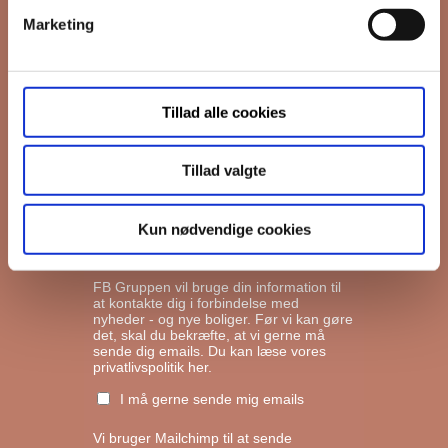
Marketing
*
Email
Tillad alle cookies
Interesseret i
Ejerboliger
Lejeboliger
Tillad valgte
Andelsboliger
Kun nødvendige cookies
Markedsføringstilladelse
FB Gruppen vil bruge din information til
at kontakte dig i forbindelse med
nyheder - og nye boliger. Før vi kan gøre
det, skal du bekræfte, at vi gerne må
sende dig emails.
Du kan læse vores
privatlivspolitik her.
I må gerne sende mig emails
Vi bruger Mailchimp til at sende