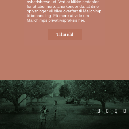
nyhedsbreve ud. Ved at klikke nedenfor
for at abonnere, anerkender du, at dine
oplysninger vil blive overført til Mailchimp
til behandling.
Få mere at vide om
Mailchimps privatlivspraksis her.