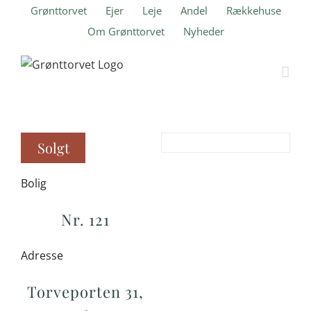
Skip
Grønttorvet
Ejer
Leje
Andel
Rækkehuse
to
Om Grønttorvet
Nyheder
content
Solgt
Bolig
Nr. 121
Adresse
Torveporten 31,