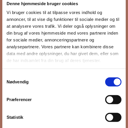
Denne hjemmeside bruger cookies
nyhedsbrev
Vi bruger cookies til at tilpasse vores indhold og
annoncer, til at vise dig funktioner til sociale medier og til
at analysere vores trafik. Vi deler også oplysninger om
din brug af vores hjemmeside med vores partnere inden
Hold dig opdateret på hvad der sker
for sociale medier, annonceringspartnere og
på Grønttorvet. I vores nyhedsbrev
analysepartnere. Vores partnere kan kombinere disse
sender vi blandt andet invitation til
data med andre oplysninger, du har givet dem, eller som
VIP Åbent Hus, når vi sætter nye
de har indsamlet fra din brug af deres tjenester.
boliger til salg og udlejning, så du
kan komme først i køen.
Samtykkevalg
Nødvendig
*
påkrævet
Præferencer
Fornavn
Statistik
Efternavn