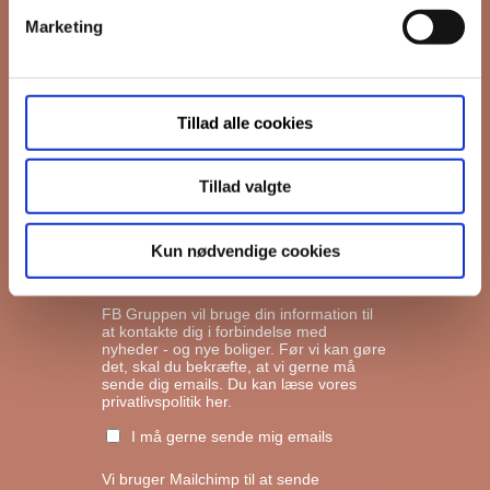
Marketing
*
Email
Tillad alle cookies
Interesseret i
Ejerboliger
Lejeboliger
Tillad valgte
Andelsboliger
Kun nødvendige cookies
Markedsføringstilladelse
FB Gruppen vil bruge din information til
at kontakte dig i forbindelse med
nyheder - og nye boliger. Før vi kan gøre
det, skal du bekræfte, at vi gerne må
sende dig emails.
Du kan læse vores
privatlivspolitik her.
I må gerne sende mig emails
Vi bruger Mailchimp til at sende