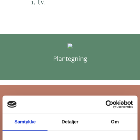
1. tv.
Plantegning
Tilmeld dig FB
Samtykke
Detaljer
Om
Gruppens