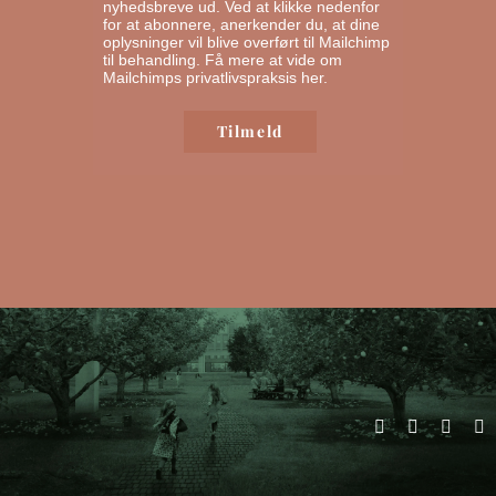
nyhedsbreve ud. Ved at klikke nedenfor
for at abonnere, anerkender du, at dine
oplysninger vil blive overført til Mailchimp
til behandling.
Få mere at vide om
Mailchimps privatlivspraksis her.