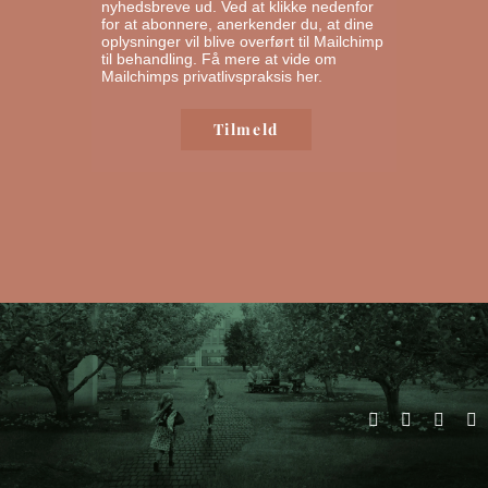
nyhedsbreve ud. Ved at klikke nedenfor
for at abonnere, anerkender du, at dine
oplysninger vil blive overført til Mailchimp
til behandling.
Få mere at vide om
Mailchimps privatlivspraksis her.