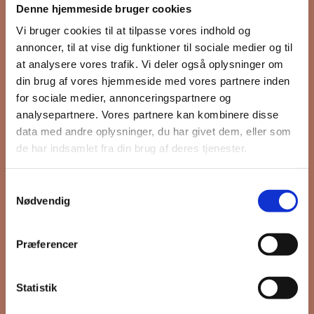
Denne hjemmeside bruger cookies
nyhedsbrev
Vi bruger cookies til at tilpasse vores indhold og
annoncer, til at vise dig funktioner til sociale medier og til
at analysere vores trafik. Vi deler også oplysninger om
din brug af vores hjemmeside med vores partnere inden
Hold dig opdateret på hvad der sker
for sociale medier, annonceringspartnere og
på Grønttorvet. I vores nyhedsbrev
analysepartnere. Vores partnere kan kombinere disse
sender vi blandt andet invitation til
data med andre oplysninger, du har givet dem, eller som
VIP Åbent Hus, når vi sætter nye
de har indsamlet fra din brug af deres tjenester.
boliger til salg og udlejning, så du
kan komme først i køen.
Samtykkevalg
Nødvendig
*
påkrævet
Præferencer
Fornavn
Statistik
Efternavn