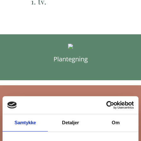
1. tv.
Plantegning
Tilmeld dig FB
Samtykke
Detaljer
Om
Gruppens