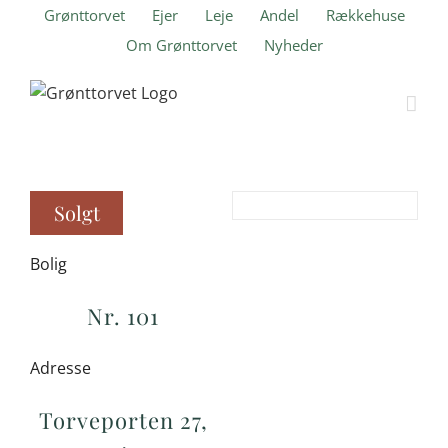
Skip
Grønttorvet
Ejer
Leje
Andel
Rækkehuse
to
Om Grønttorvet
Nyheder
content
Solgt
Bolig
Nr. 101
Adresse
Torveporten 27,