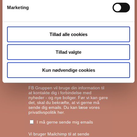
Marketing
*
Email
Tillad alle cookies
Interesseret i
Ejerboliger
Lejeboliger
Tillad valgte
Andelsboliger
Kun nødvendige cookies
Markedsføringstilladelse
FB Gruppen vil bruge din information til
at kontakte dig i forbindelse med
nyheder - og nye boliger. Før vi kan gøre
det, skal du bekræfte, at vi gerne må
sende dig emails.
Du kan læse vores
privatlivspolitik her.
I må gerne sende mig emails
Vi bruger Mailchimp til at sende