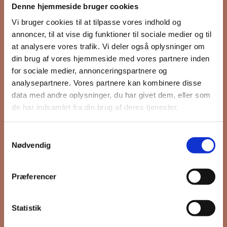
Denne hjemmeside bruger cookies
nyhedsbrev
Vi bruger cookies til at tilpasse vores indhold og
annoncer, til at vise dig funktioner til sociale medier og til
at analysere vores trafik. Vi deler også oplysninger om
din brug af vores hjemmeside med vores partnere inden
Hold dig opdateret på hvad der sker
for sociale medier, annonceringspartnere og
på Grønttorvet. I vores nyhedsbrev
analysepartnere. Vores partnere kan kombinere disse
sender vi blandt andet invitation til
data med andre oplysninger, du har givet dem, eller som
VIP Åbent Hus, når vi sætter nye
de har indsamlet fra din brug af deres tjenester.
boliger til salg og udlejning, så du
kan komme først i køen.
Samtykkevalg
Nødvendig
*
påkrævet
Præferencer
Fornavn
Statistik
Efternavn