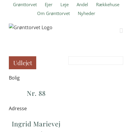
Skip
Grønttorvet
Ejer
Leje
Andel
Rækkehuse
to
Om Grønttorvet
Nyheder
content
Udlejet
Bolig
Nr. 88
Adresse
Ingrid Marievej