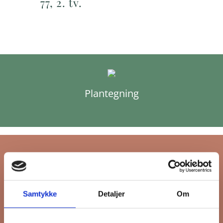
77, 2. tv.
Plantegning
Tilmeld dig FB
Samtykke
Detaljer
Om
Gruppens