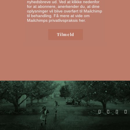
nyhedsbreve ud. Ved at klikke nedenfor
for at abonnere, anerkender du, at dine
oplysninger vil blive overført til Mailchimp
til behandling.
Få mere at vide om
Mailchimps privatlivspraksis her.