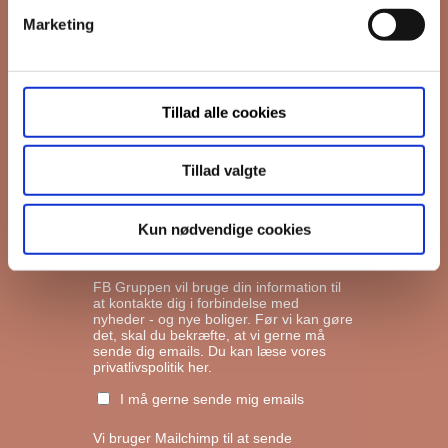
Marketing
*
Email
Tillad alle cookies
Interesseret i
Ejerboliger
Lejeboliger
Tillad valgte
Andelsboliger
Kun nødvendige cookies
Markedsføringstilladelse
FB Gruppen vil bruge din information til
at kontakte dig i forbindelse med
nyheder - og nye boliger. Før vi kan gøre
det, skal du bekræfte, at vi gerne må
sende dig emails.
Du kan læse vores
privatlivspolitik her.
I må gerne sende mig emails
Vi bruger Mailchimp til at sende