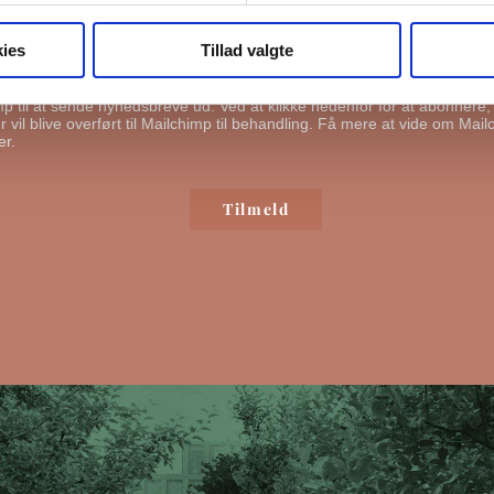
ge din information til at kontakte dig i forbindelse med nyheder - og ny
l du bekræfte, at vi gerne må sende dig emails.
Du kan læse vores privat
ies
Tillad valgte
ende mig emails
mp til at sende nyhedsbreve ud. Ved at klikke nedenfor for at abonnere
 vil blive overført til Mailchimp til behandling.
Få mere at vide om Mail
er.