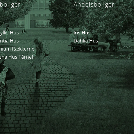
boliger
Andelsboliger
llis Hus
Iris Hus
ntia Hus
Dahlia Hus
nium Rækkerne
ena Hus Tårnet