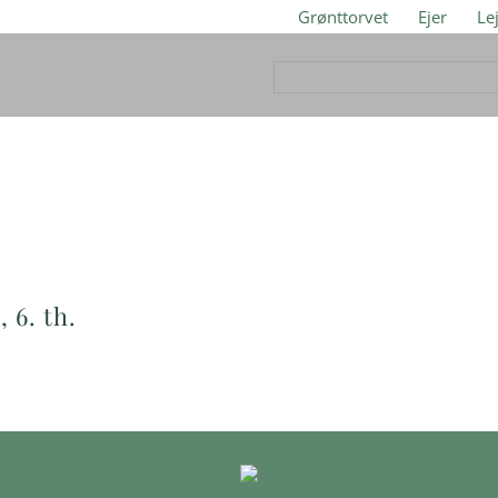
Grønttorvet
Ejer
Le
 6. th.