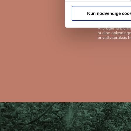
FB Gruppen vil bru
kan gøre det, ska
Kun nødvendige cook
I må gerne s
Vi bruger Mailchi
at dine oplysninger
privatlivspraksis h