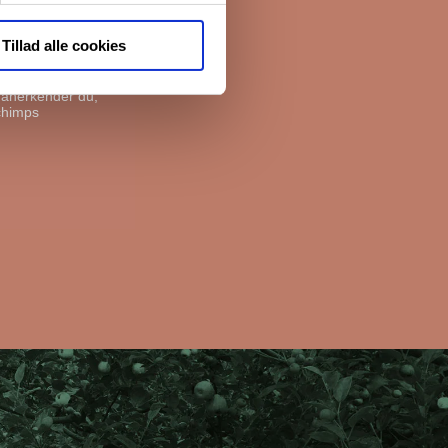
e boliger. Før vi
livspolitik her.
Tillad alle cookies
, anerkender du,
chimps