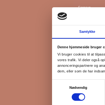
Fornavn
Efternavn
Samtykke
*
Email
Denne hjemmeside bruger c
Vi bruger cookies til at tilpas
vores trafik. Vi deler også 
Interesseret i
annonceringspartnere og anal
Ejerboliger
dem, eller som de har indsaml
Lejeboliger
Samtykkevalg
Andelsboliger
Nødvendig
Markedsføringsti