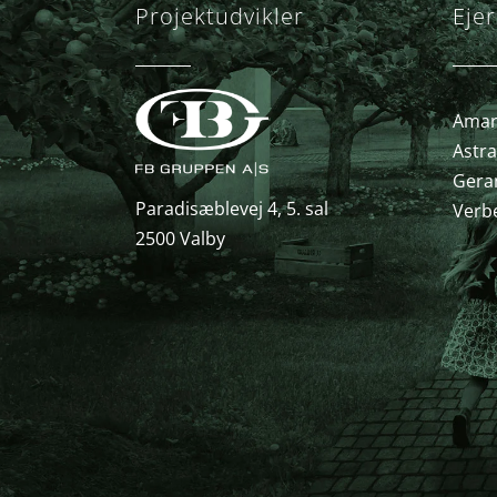
Projektudvikler
Ejer
Amary
Astra
Gera
Paradisæblevej 4, 5. sal
Verb
2500 Valby