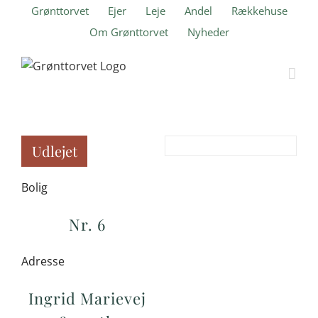
Skip
Grønttorvet
Ejer
Leje
Andel
Rækkehuse
to
Om Grønttorvet
Nyheder
content
Udlejet
Bolig
Nr. 6
Adresse
Ingrid Marievej