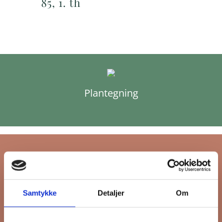
85, 1. th
Plantegning
Tilmeld dig FB
Samtykke
Detaljer
Om
Gruppens