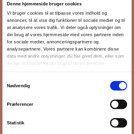
Denne hjemmeside bruger cookies
nyhedsbrev
Vi bruger cookies til at tilpasse vores indhold og
annoncer, til at vise dig funktioner til sociale medier og til
at analysere vores trafik. Vi deler også oplysninger om
din brug af vores hjemmeside med vores partnere inden
Hold dig opdateret på hvad der sker
for sociale medier, annonceringspartnere og
på Grønttorvet. I vores nyhedsbrev
analysepartnere. Vores partnere kan kombinere disse
sender vi blandt andet invitation til
data med andre oplysninger, du har givet dem, eller som
VIP Åbent Hus, når vi sætter nye
de har indsamlet fra din brug af deres tjenester.
boliger til salg og udlejning, så du
kan komme først i køen.
Samtykkevalg
Nødvendig
*
påkrævet
Præferencer
Fornavn
Statistik
Efternavn