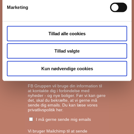
Marketing
*
Email
Tillad alle cookies
Interesseret i
Ejerboliger
Lejeboliger
Tillad valgte
Andelsboliger
Kun nødvendige cookies
Markedsføringstilladelse
FB Gruppen vil bruge din information til
at kontakte dig i forbindelse med
nyheder - og nye boliger. Før vi kan gøre
det, skal du bekræfte, at vi gerne må
sende dig emails.
Du kan læse vores
privatlivspolitik her.
I må gerne sende mig emails
Vi bruger Mailchimp til at sende