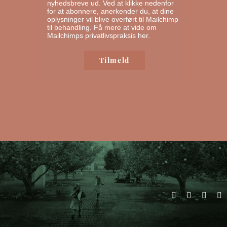
nyhedsbreve ud. Ved at klikke nedenfor
for at abonnere, anerkender du, at dine
oplysninger vil blive overført til Mailchimp
til behandling.
Få mere at vide om
Mailchimps privatlivspraksis her.