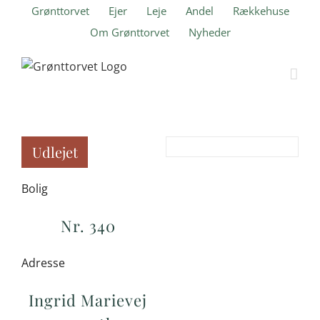
Skip
Grønttorvet
Ejer
Leje
Andel
Rækkehuse
to
Om Grønttorvet
Nyheder
content
Udlejet
Bolig
Nr. 340
Adresse
Ingrid Marievej