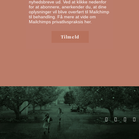
nyhedsbreve ud. Ved at klikke nedenfor
for at abonnere, anerkender du, at dine
oplysninger vil blive overført til Mailchimp
til behandling.
Få mere at vide om
Mailchimps privatlivspraksis her.