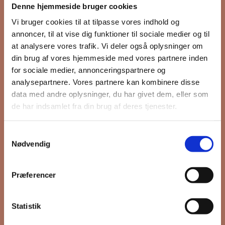
Denne hjemmeside bruger cookies
nyhedsbrev
Vi bruger cookies til at tilpasse vores indhold og
annoncer, til at vise dig funktioner til sociale medier og til
at analysere vores trafik. Vi deler også oplysninger om
din brug af vores hjemmeside med vores partnere inden
Hold dig opdateret på hvad der sker
for sociale medier, annonceringspartnere og
på Grønttorvet. I vores nyhedsbrev
analysepartnere. Vores partnere kan kombinere disse
sender vi blandt andet invitation til
data med andre oplysninger, du har givet dem, eller som
VIP Åbent Hus, når vi sætter nye
de har indsamlet fra din brug af deres tjenester.
boliger til salg og udlejning, så du
kan komme først i køen.
Samtykkevalg
Nødvendig
*
påkrævet
Præferencer
Fornavn
Statistik
Efternavn