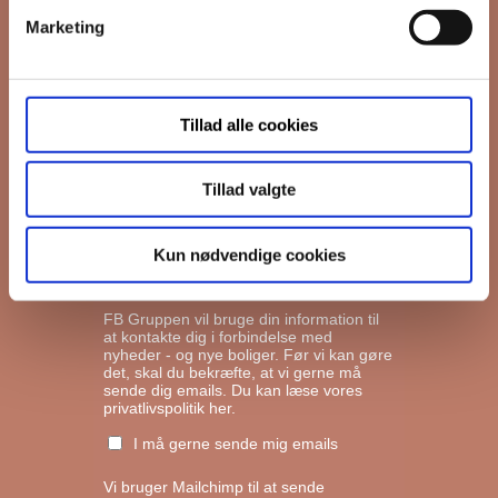
Marketing
*
Email
Tillad alle cookies
Interesseret i
Ejerboliger
Lejeboliger
Tillad valgte
Andelsboliger
Kun nødvendige cookies
Markedsføringstilladelse
FB Gruppen vil bruge din information til
at kontakte dig i forbindelse med
nyheder - og nye boliger. Før vi kan gøre
det, skal du bekræfte, at vi gerne må
sende dig emails.
Du kan læse vores
privatlivspolitik her.
I må gerne sende mig emails
Vi bruger Mailchimp til at sende