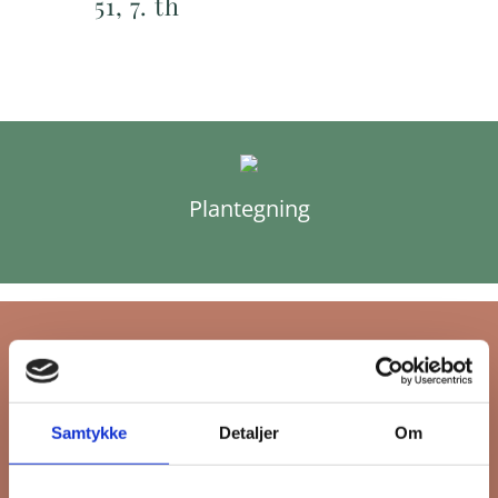
51, 7. th
Plantegning
Tilmeld dig FB
Samtykke
Detaljer
Om
Gruppens